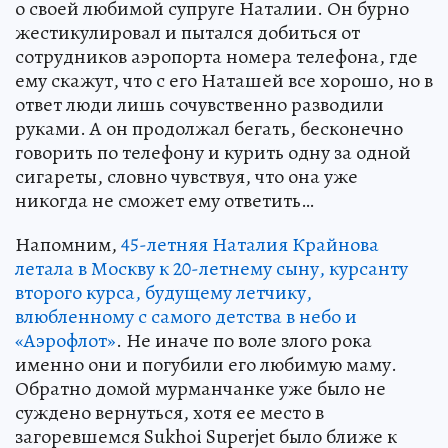
о своей любимой супруге Наталии. Он бурно
жестикулировал и пытался добиться от
сотрудников аэропорта номера телефона, где
ему скажут, что с его Наташей все хорошо, но в
ответ люди лишь сочувственно разводили
руками. А он продолжал бегать, бесконечно
говорить по телефону и курить одну за одной
сигареты, словно чувствуя, что она уже
никогда не сможет ему ответить…
Напомним,
45-летняя Наталия Крайнова
летала в Москву к 20-летнему сыну, курсанту
второго курса, будущему летчику,
влюбленному с самого детства в небо и
«Аэрофлот»
. Не иначе по воле злого рока
именно они и погубили его любимую маму.
Обратно домой мурманчанке уже было не
суждено вернуться, хотя ее место в
загоревшемся Sukhoi Superjet было ближе к