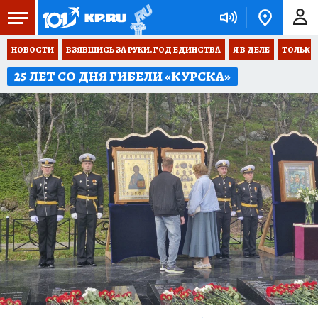
НОВОСТИ
ВЗЯВШИСЬ ЗА РУКИ. ГОД ЕДИНСТВА
Я В ДЕЛЕ
ТОЛЬКО 
25 ЛЕТ СО ДНЯ ГИБЕЛИ «КУРСКА»