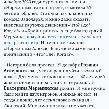
декабре 2020 года мурманская команда
«Норманны», где он играет, отметила 20-
летний юбилей. Это одна из сильнейших
команд Заполярья, можно даже сказать,
визитная карточка движения «Что? Где?
Когда?» и «Брейн-ринга». А еще благодаря ей
Мурманск
получил статус интеллектуального
центра этих игр
. И именно в команде
«Норманны» Алексея Бакуменко заметили и
пригласили в «Что? Где? Когда?».
- История была простая. 27 декабря
Ровшан
Аскеров
сказал, что он решил уйти в вольный
полет. Для меня это было шоком: за 60 лет моей
жизни от меня ни разу никто не уходил. И
Екатерина Мереминская
уходит. И мне нужно
было найти двух игроков. Я никак не мог. И
тогда я понял, что есть человек-скандал -
Скипский. Мне именно такого не хватает, -