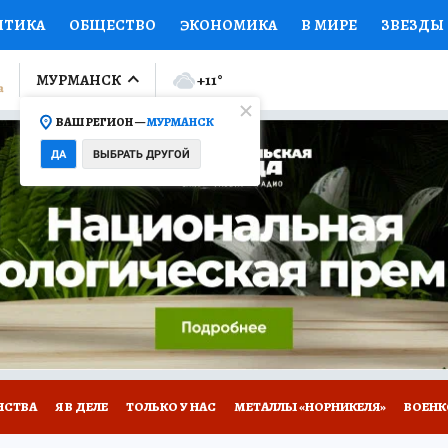
ИТИКА
ОБЩЕСТВО
ЭКОНОМИКА
В МИРЕ
ЗВЕЗДЫ
ЛУМНИСТЫ
ПРОИСШЕСТВИЯ
НАЦИОНАЛЬНЫЕ ПРОЕК
МУРМАНСК
+11
°
ВАШ РЕГИОН —
МУРМАНСК
Ы
ОТКРЫВАЕМ МИР
Я ЗНАЮ
СЕМЬЯ
ЖЕНСКИЕ СЕ
ДА
ВЫБРАТЬ ДРУГОЙ
ПРОМОКОДЫ
СЕРИАЛЫ
СПЕЦПРОЕКТЫ
ДЕФИЦИТ
ВИЗОР
КОЛЛЕКЦИИ
КОНКУРСЫ
РАБОТА У НАС
ГИ
НА САЙТЕ
НСТВА
Я В ДЕЛЕ
ТОЛЬКО У НАС
МЕТАЛЛЫ «НОРНИКЕЛЯ»
ВОЕН