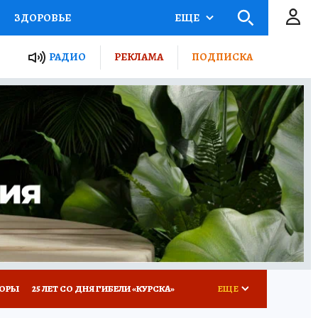
ЗДОРОВЬЕ
ЕЩЕ
ТЫ РОССИИ
РАДИО
РЕКЛАМА
ПОДПИСКА
КРЕТЫ
ПУТЕВОДИТЕЛЬ
 ЖЕЛЕЗА
ТУРИЗМ
Д ПОТРЕБИТЕЛЯ
ВСЕ О КП
КОРЫ
25 ЛЕТ СО ДНЯ ГИБЕЛИ «КУРСКА»
ЕЩЕ