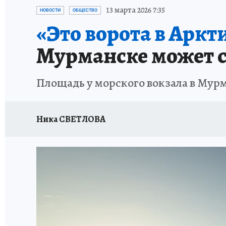
УКРАИНА: СВОДКА
КП В МАХ
ВАМ БУДЕ
13 марта 2026 7:35
НОВОСТИ
ОБЩЕСТВО
«Это ворота в Аркт
ЗАПОВЕДНАЯ РОССИЯ
ПРОИСШЕСТВИЯ
Мурманске может с
Площадь у морского вокзала в Мур
Ника СВЕТЛОВА