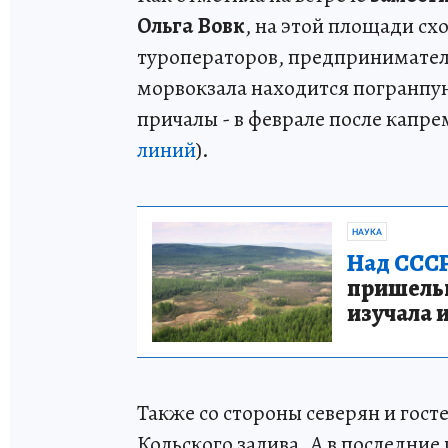
Ольга Вовк
, на этой площади сх
туроператоров, предпринимателе
морвокзала находится погранпун
причалы - в феврале после капр
линий
).
НАУКА
Над СССР
пришельце
изучала 
Также со стороны северян и гост
Кольского залива. А в последни