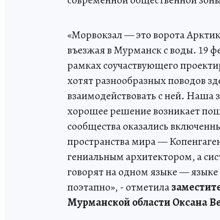
«Морвокзал — это ворота Арктики
въезжая в Мурманск с воды. 19 ф
рамках соучаствующего проектир
хотят разнообразных поводов здес
взаимодействовать с ней. Наша з
хорошее решение возникает поша
сообщества оказались включенн
пространства мира — Копенгаген
гениальным архитектором, а сист
говорят на одном языке — языке
поэтапно», - отметила
заместите
Мурманской области Оксана Ве