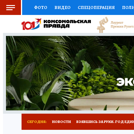
ФОТО
ВИДЕО
СПЕЦОПЕРАЦИЯ
ПОЛ
СОЦПОДДЕРЖКА
НАУКА
СПОРТ
КО
ВЫБОР ЭКСПЕРТОВ
ДОКТОР
ФИНАНС
КНИЖНАЯ ПОЛКА
ПРОГНОЗЫ НА СПОРТ
ПРЕСС-ЦЕНТР
НЕДВИЖИМОСТЬ
ТЕЛЕ
РАДИО КП
РЕКЛАМА
ТЕСТЫ
НОВОЕ 
СЕГОДНЯ:
НОВОСТИ
ВЗЯВШИСЬ ЗА РУКИ. ГОД ЕДИ