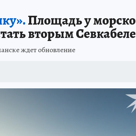
Т ПОНЯТНО
В ЗДОРОВОМ ТЕЛЕ
ВЗЯВШИСЬ ЗА РУКИ
ОТДЫХ В Р
ику».
Площадь у морског
АФИША
ШКОЛА ЖУРНАЛИСТИКИ
ИСПЫТАНО НА СЕБЕ
тать вторым Севкабел
манске ждет обновление