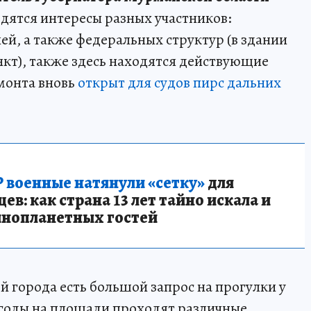
одятся интересы разных участников:
й, а также федеральных структур (в здании
кт), также здесь находятся действующие
емонта вновь
открыт для судов пирс дальних
 военные натянули «сетку»
для
в: как страна 13 лет тайно искала и
инопланетных гостей
ей города есть большой запрос на прогулки у
е годы на площади проходят различные