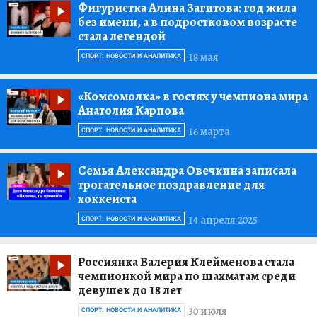
Фигуристка Алина Загитова:
год жила
без имени, а в подростковом возрасте
стала легендой
18 мая
СПОРТ: НОВОСТИ И АНАЛИТИКА
«Комсомолка»
в гостях у чемпиона мира
Анатолия Карпова
16 марта
СПОРТ: НОВОСТИ И АНАЛИТИКА
Семья Александра Овечкина записала
трогательное поздравление для
хоккеиста
14 апреля 2025
СПОРТ: НОВОСТИ И АНАЛИТИКА
Россиянка Валерия Клейменова стала
чемпионкой мира по шахматам среди
девушек до 18 лет
30 июля
СПОРТ: НОВОСТИ И АНАЛИТИКА