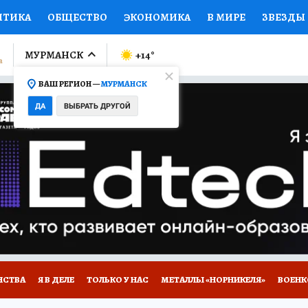
ИТИКА
ОБЩЕСТВО
ЭКОНОМИКА
В МИРЕ
ЗВЕЗДЫ
ЛУМНИСТЫ
ПРОИСШЕСТВИЯ
НАЦИОНАЛЬНЫЕ ПРОЕК
МУРМАНСК
+14
°
ВАШ РЕГИОН —
МУРМАНСК
Ы
ОТКРЫВАЕМ МИР
Я ЗНАЮ
СЕМЬЯ
ЖЕНСКИЕ СЕ
ДА
ВЫБРАТЬ ДРУГОЙ
ПРОМОКОДЫ
СЕРИАЛЫ
СПЕЦПРОЕКТЫ
ДЕФИЦИТ
ВИЗОР
КОЛЛЕКЦИИ
КОНКУРСЫ
РАБОТА У НАС
ГИ
НА САЙТЕ
НСТВА
Я В ДЕЛЕ
ТОЛЬКО У НАС
МЕТАЛЛЫ «НОРНИКЕЛЯ»
ВОЕН