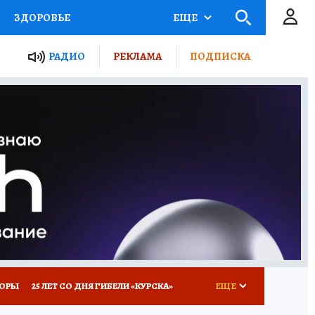
ЗДОРОВЬЕ
ЕЩЕ
ТЫ РОССИИ
РАДИО
РЕКЛАМА
ПОДПИСКА
КРЕТЫ
ПУТЕВОДИТЕЛЬ
 ЖЕЛЕЗА
ТУРИЗМ
Д ПОТРЕБИТЕЛЯ
ВСЕ О КП
КОРЫ
25 ЛЕТ СО ДНЯ ГИБЕЛИ «КУРСКА»
ЕЩЕ