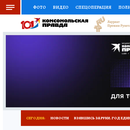
ФОТО
ВИДЕО
СПЕЦОПЕРАЦИЯ
ПОЛ
СОЦПОДДЕРЖКА
НАУКА
СПОРТ
КО
ВЫБОР ЭКСПЕРТОВ
ДОКТОР
ФИНАНС
КНИЖНАЯ ПОЛКА
ПРОГНОЗЫ НА СПОРТ
ПРЕСС-ЦЕНТР
НЕДВИЖИМОСТЬ
ТЕЛЕ
РАДИО КП
РЕКЛАМА
ТЕСТЫ
НОВОЕ 
СЕГОДНЯ:
НОВОСТИ
ВЗЯВШИСЬ ЗА РУКИ. ГОД ЕДИ