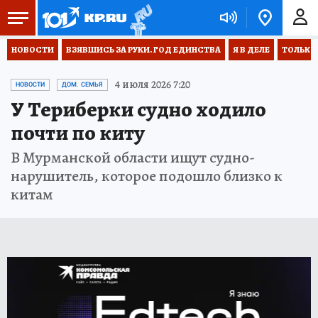
НОВОСТИ
ВЗЯВШИСЬ ЗА РУКИ. ГОД ЕДИНСТВА
Я В ДЕЛЕ
ТОЛЬКО 
4 июля 2026 7:20
НОВОСТИ
ДОМ. СЕМЬЯ
У Териберки судно ходило
почти по киту
В Мурманской области ищут судно-
нарушитель, которое подошло близко к
китам