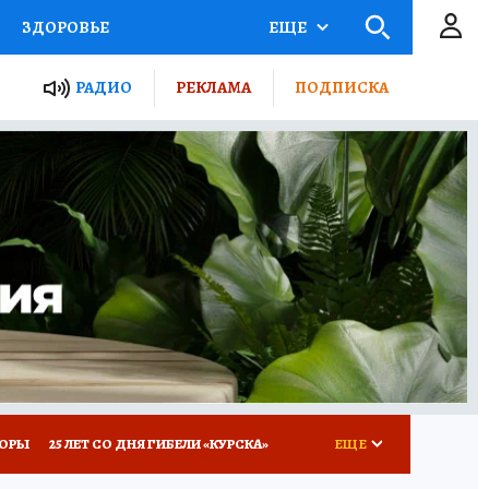
ЗДОРОВЬЕ
ЕЩЕ
ТЫ РОССИИ
РАДИО
РЕКЛАМА
ПОДПИСКА
КРЕТЫ
ПУТЕВОДИТЕЛЬ
 ЖЕЛЕЗА
ТУРИЗМ
Д ПОТРЕБИТЕЛЯ
ВСЕ О КП
КОРЫ
25 ЛЕТ СО ДНЯ ГИБЕЛИ «КУРСКА»
ЕЩЕ