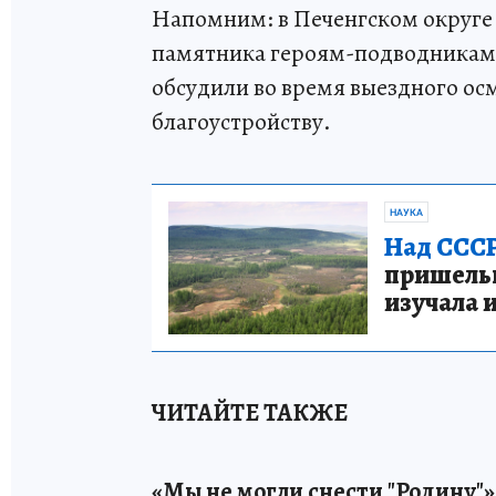
Напомним: в Печенгском округ
памятника героям-подводникам 
обсудили во время выездного ос
благоустройству.
НАУКА
Над СССР
пришельце
изучала 
ЧИТАЙТЕ ТАКЖЕ
«Мы не могли снести "Родину"»