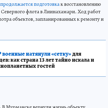
е
продолжается подготовка
к восстановлению
Северного флота в Лиинахамари. Ход работ
мотра объектов, запланированных к ремонту и
 военные натянули «сетку»
для
в: как страна 13 лет тайно искала и
инопланетных гостей
.
В Мурманске вернули жизнь объекту