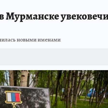
Т ПОНЯТНО
В ЗДОРОВОМ ТЕЛЕ
ВЗЯВШИСЬ ЗА РУКИ
ОТДЫХ В Р
в Мурманске увековечи
АФИША
ШКОЛА ЖУРНАЛИСТИКИ
ИСПЫТАНО НА СЕБЕ
лнилась новыми именами