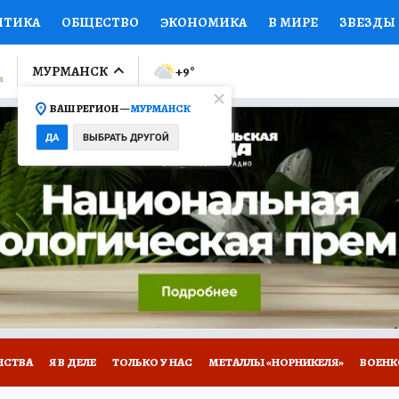
ИТИКА
ОБЩЕСТВО
ЭКОНОМИКА
В МИРЕ
ЗВЕЗДЫ
ЛУМНИСТЫ
ПРОИСШЕСТВИЯ
НАЦИОНАЛЬНЫЕ ПРОЕК
МУРМАНСК
+9
°
ВАШ РЕГИОН —
МУРМАНСК
Ы
ОТКРЫВАЕМ МИР
Я ЗНАЮ
СЕМЬЯ
ЖЕНСКИЕ СЕ
ДА
ВЫБРАТЬ ДРУГОЙ
ПРОМОКОДЫ
СЕРИАЛЫ
СПЕЦПРОЕКТЫ
ДЕФИЦИТ
ВИЗОР
КОЛЛЕКЦИИ
КОНКУРСЫ
РАБОТА У НАС
ГИ
НА САЙТЕ
НСТВА
Я В ДЕЛЕ
ТОЛЬКО У НАС
МЕТАЛЛЫ «НОРНИКЕЛЯ»
ВОЕН