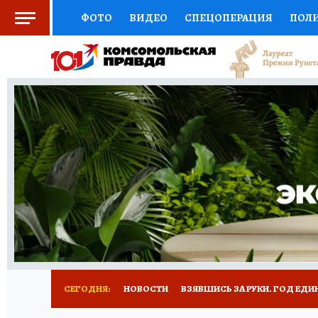
ФОТО
ВИДЕО
СПЕЦОПЕРАЦИЯ
ПОЛ
СОЦПОДДЕРЖКА
НАУКА
СПОРТ
КО
ВЫБОР ЭКСПЕРТОВ
ДОКТОР
ФИНАНС
КНИЖНАЯ ПОЛКА
ПРОГНОЗЫ НА СПОРТ
ПРЕСС-ЦЕНТР
НЕДВИЖИМОСТЬ
ТЕЛЕ
РАДИО КП
РЕКЛАМА
ТЕСТЫ
НОВОЕ 
СЕГОДНЯ:
НОВОСТИ
ВЗЯВШИСЬ ЗА РУКИ. ГОД ЕДИ