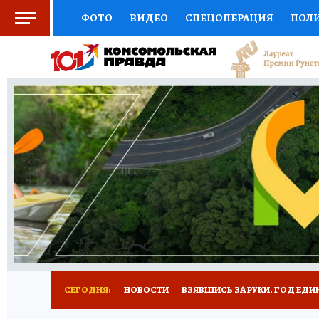
ФОТО
ВИДЕО
СПЕЦОПЕРАЦИЯ
ПОЛ
СОЦПОДДЕРЖКА
НАУКА
СПОРТ
КО
ВЫБОР ЭКСПЕРТОВ
ДОКТОР
ФИНАНС
КНИЖНАЯ ПОЛКА
ПРОГНОЗЫ НА СПОРТ
ПРЕСС-ЦЕНТР
НЕДВИЖИМОСТЬ
ТЕЛЕ
РАДИО КП
РЕКЛАМА
ТЕСТЫ
НОВОЕ 
СЕГОДНЯ:
НОВОСТИ
ВЗЯВШИСЬ ЗА РУКИ. ГОД ЕДИ