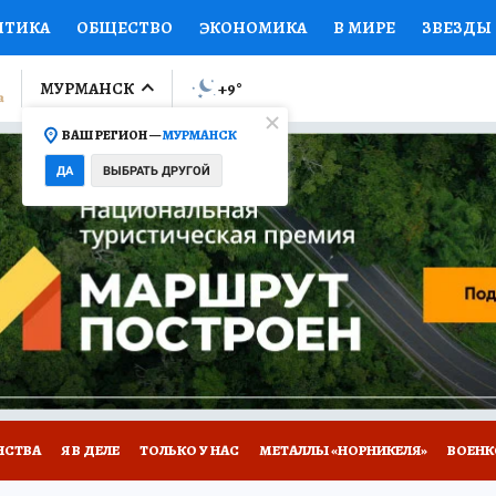
ИТИКА
ОБЩЕСТВО
ЭКОНОМИКА
В МИРЕ
ЗВЕЗДЫ
ЛУМНИСТЫ
ПРОИСШЕСТВИЯ
НАЦИОНАЛЬНЫЕ ПРОЕК
МУРМАНСК
+9
°
ВАШ РЕГИОН —
МУРМАНСК
Ы
ОТКРЫВАЕМ МИР
Я ЗНАЮ
СЕМЬЯ
ЖЕНСКИЕ СЕ
ДА
ВЫБРАТЬ ДРУГОЙ
ПРОМОКОДЫ
СЕРИАЛЫ
СПЕЦПРОЕКТЫ
ДЕФИЦИТ
ВИЗОР
КОЛЛЕКЦИИ
КОНКУРСЫ
РАБОТА У НАС
ГИ
НА САЙТЕ
НСТВА
Я В ДЕЛЕ
ТОЛЬКО У НАС
МЕТАЛЛЫ «НОРНИКЕЛЯ»
ВОЕН