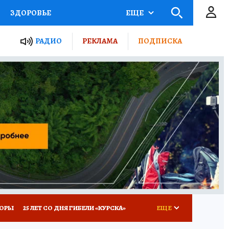
ЗДОРОВЬЕ
ЕЩЕ
ТЫ РОССИИ
РАДИО
РЕКЛАМА
ПОДПИСКА
КРЕТЫ
ПУТЕВОДИТЕЛЬ
 ЖЕЛЕЗА
ТУРИЗМ
Д ПОТРЕБИТЕЛЯ
ВСЕ О КП
КОРЫ
25 ЛЕТ СО ДНЯ ГИБЕЛИ «КУРСКА»
ЕЩЕ