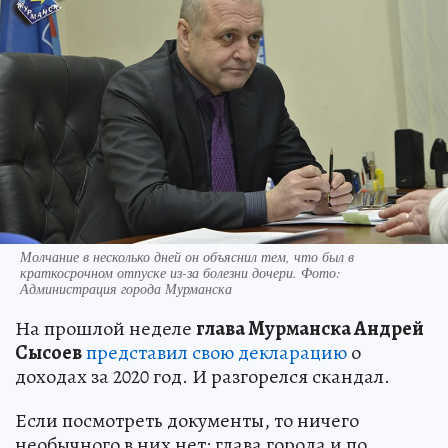
Молчание в несколько дней он объяснил тем, что был в
краткосрочном отпуске из-за болезни дочери. Фото:
Администрация города Мурманска
На прошлой неделе
глава Мурманска Андрей
Сысоев
представил свою декларацию
о
доходах за 2020 год. И разгорелся скандал.
Если посмотреть документы, то ничего
необычного в них нет: глава города и по