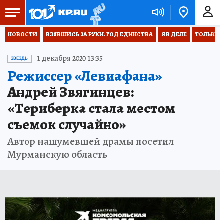
НОВОСТИ
ВЗЯВШИСЬ ЗА РУКИ. ГОД ЕДИНСТВА
Я В ДЕЛЕ
ТОЛЬКО 
1 декабря 2020 13:35
ЗВЕЗДЫ
Режиссер «Левиафана»
Андрей Звягинцев:
«Териберка стала местом
съемок случайно»
Автор нашумевшей драмы посетил
Мурманскую область