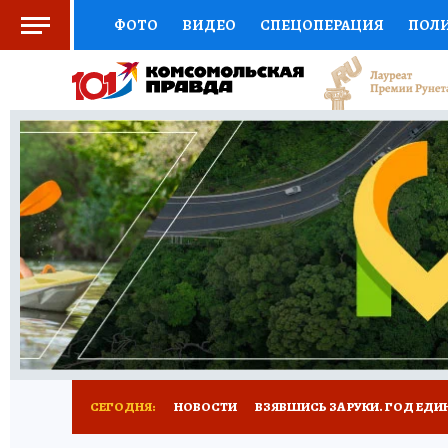
ФОТО
ВИДЕО
СПЕЦОПЕРАЦИЯ
ПОЛ
СОЦПОДДЕРЖКА
НАУКА
СПОРТ
КО
ВЫБОР ЭКСПЕРТОВ
ДОКТОР
ФИНАНС
КНИЖНАЯ ПОЛКА
ПРОГНОЗЫ НА СПОРТ
ПРЕСС-ЦЕНТР
НЕДВИЖИМОСТЬ
ТЕЛЕ
РАДИО КП
РЕКЛАМА
ТЕСТЫ
НОВОЕ 
СЕГОДНЯ:
НОВОСТИ
ВЗЯВШИСЬ ЗА РУКИ. ГОД ЕДИ