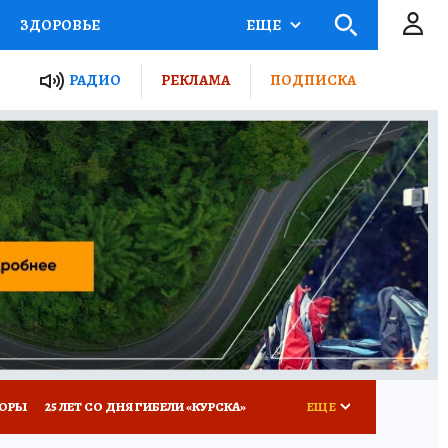
ЗДОРОВЬЕ
ЕЩЕ
ТЫ РОССИИ
РАДИО
РЕКЛАМА
ПОДПИСКА
КРЕТЫ
ПУТЕВОДИТЕЛЬ
 ЖЕЛЕЗА
ТУРИЗМ
Д ПОТРЕБИТЕЛЯ
ВСЕ О КП
КОРЫ
25 ЛЕТ СО ДНЯ ГИБЕЛИ «КУРСКА»
ЕЩЕ