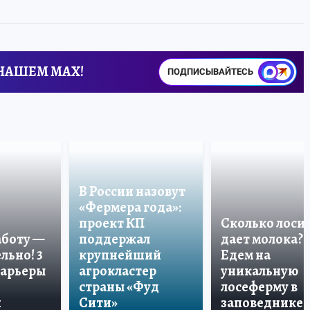
 НАШЕМ MAX!
ПОДПИСЫВАЙТЕСЬ
В России назовут
«Фермера года»:
проект КП
Сколько лоси
аботу —
поддержал
дает молока?
льно! 3
крупнейший
Едем на
карьеры
агрокластер
уникальную
страны «Фуд
лосеферму в
и
Сити»
заповеднике!