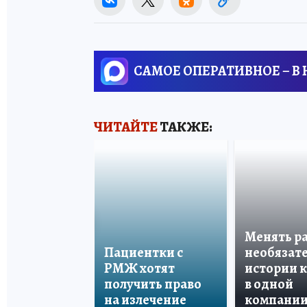
САМОЕ ОПЕРАТИВНОЕ – В
ЧИТАЙТЕ
ТАКЖЕ:
Менять р
Пациентки с
необязате
РМЖ хотят
истории 
получить право
в одной
на излечение
компани