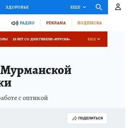
ЗДОРОВЬЕ
ЕЩЕ
ТЫ РОССИИ
РАДИО
РЕКЛАМА
ПОДПИСКА
КРЕТЫ
ПУТЕВОДИТЕЛЬ
КОРЫ
25 ЛЕТ СО ДНЯ ГИБЕЛИ «КУРСКА»
ЕЩЕ
 ЖЕЛЕЗА
ТУРИЗМ
ОССИИ
Б - БЕЗОПАСНОСТЬ
в Мурманской
Д ПОТРЕБИТЕЛЯ
ВСЕ О КП
жи
аботе с оптикой
ПОДЕЛИТЬСЯ