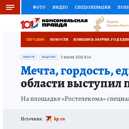
ФОТО
ВИДЕО
СПЕЦОПЕРАЦИЯ
ПОЛ
СОЦПОДДЕРЖКА
НАУКА
СПОРТ
КО
ВЫБОР ЭКСПЕРТОВ
ДОКТОР
ФИНАНС
СЕГОДНЯ:
НОВОСТИ
ВЗЯВШИСЬ ЗА РУКИ. ГОД ЕДИ
КНИЖНАЯ ПОЛКА
ПРОГНОЗЫ НА СПОРТ
УКРАИНА: СВОДКА
КП В МАХ
ВАМ БУДЕ
3 июля 2026 8:14
НОВОСТИ
ОБЩЕСТВО
Мечта, гордость, е
ПРЕСС-ЦЕНТР
НЕДВИЖИМОСТЬ
ТЕЛЕ
ЗАПОВЕДНАЯ РОССИЯ
ПРОИСШЕСТВИЯ
области выступил
РАДИО КП
РЕКЛАМА
ТЕСТЫ
НОВОЕ 
На площадке «Ростелекома» специа
Источник:
kp.ru