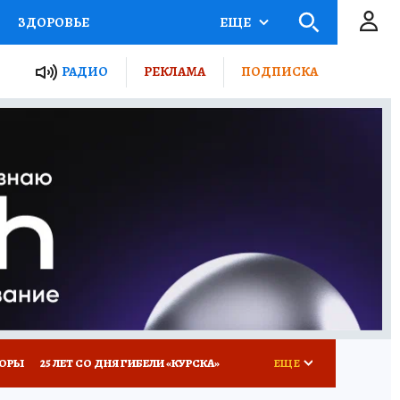
ЗДОРОВЬЕ
ЕЩЕ
ТЫ РОССИИ
РАДИО
РЕКЛАМА
ПОДПИСКА
КРЕТЫ
ПУТЕВОДИТЕЛЬ
 ЖЕЛЕЗА
ТУРИЗМ
Д ПОТРЕБИТЕЛЯ
ВСЕ О КП
КОРЫ
25 ЛЕТ СО ДНЯ ГИБЕЛИ «КУРСКА»
ЕЩЕ