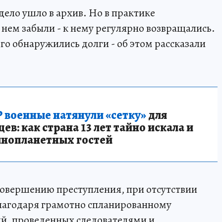
 дело ушло в архив. Но в практике
о нем забыли - к нему регулярно возвращались.
его обнаружились долги - об этом рассказали
 военные натянули «сетку»
для
в: как страна 13 лет тайно искала и
инопланетных гостей
 совершению преступления, при отсутствии
благодаря грамотно спланированному
ий, проведенных следователями и