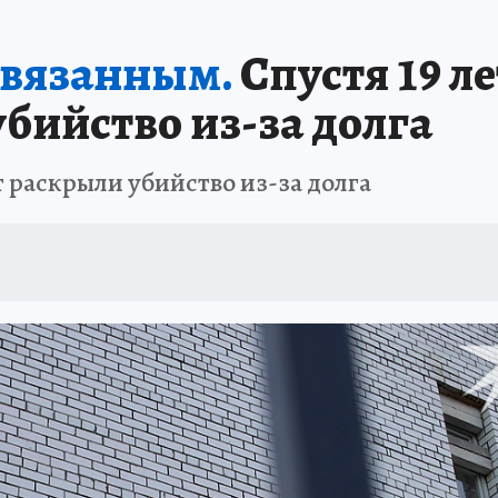
Т ПОНЯТНО
В ЗДОРОВОМ ТЕЛЕ
ВЗЯВШИСЬ ЗА РУКИ
ОТДЫХ В Р
связанным.
Спустя 19 л
АФИША
ШКОЛА ЖУРНАЛИСТИКИ
ИСПЫТАНО НА СЕБЕ
бийство из-за долга
т раскрыли убийство из-за долга