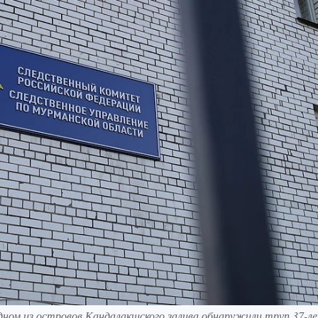
 одном из островов Кандалакшского залива обнаружили труп 37-л