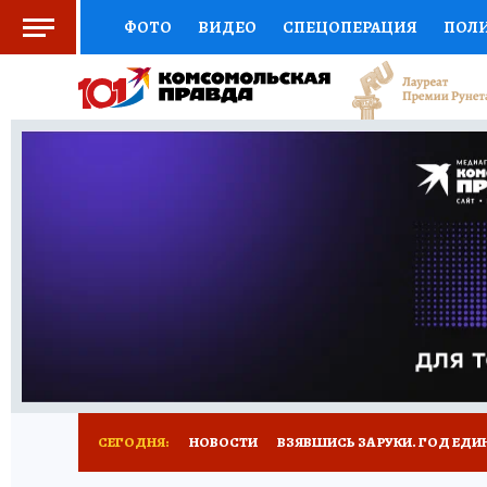
ФОТО
ВИДЕО
СПЕЦОПЕРАЦИЯ
ПОЛ
СОЦПОДДЕРЖКА
НАУКА
СПОРТ
КО
ВЫБОР ЭКСПЕРТОВ
ДОКТОР
ФИНАНС
КНИЖНАЯ ПОЛКА
ПРОГНОЗЫ НА СПОРТ
ПРЕСС-ЦЕНТР
НЕДВИЖИМОСТЬ
ТЕЛЕ
РАДИО КП
РЕКЛАМА
ТЕСТЫ
НОВОЕ 
СЕГОДНЯ:
НОВОСТИ
ВЗЯВШИСЬ ЗА РУКИ. ГОД ЕДИ