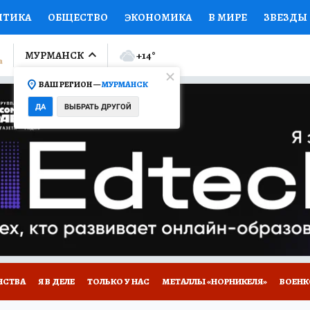
ИТИКА
ОБЩЕСТВО
ЭКОНОМИКА
В МИРЕ
ЗВЕЗДЫ
ЛУМНИСТЫ
ПРОИСШЕСТВИЯ
НАЦИОНАЛЬНЫЕ ПРОЕК
МУРМАНСК
+14
°
ВАШ РЕГИОН —
МУРМАНСК
Ы
ОТКРЫВАЕМ МИР
Я ЗНАЮ
СЕМЬЯ
ЖЕНСКИЕ СЕ
ДА
ВЫБРАТЬ ДРУГОЙ
ПРОМОКОДЫ
СЕРИАЛЫ
СПЕЦПРОЕКТЫ
ДЕФИЦИТ
ВИЗОР
КОЛЛЕКЦИИ
КОНКУРСЫ
РАБОТА У НАС
ГИ
НА САЙТЕ
НСТВА
Я В ДЕЛЕ
ТОЛЬКО У НАС
МЕТАЛЛЫ «НОРНИКЕЛЯ»
ВОЕН