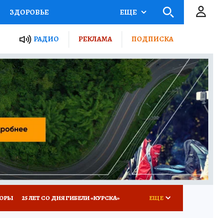
ЗДОРОВЬЕ
ЕЩЕ
ТЫ РОССИИ
РАДИО
РЕКЛАМА
ПОДПИСКА
КРЕТЫ
ПУТЕВОДИТЕЛЬ
 ЖЕЛЕЗА
ТУРИЗМ
Д ПОТРЕБИТЕЛЯ
ВСЕ О КП
КОРЫ
25 ЛЕТ СО ДНЯ ГИБЕЛИ «КУРСКА»
ЕЩЕ