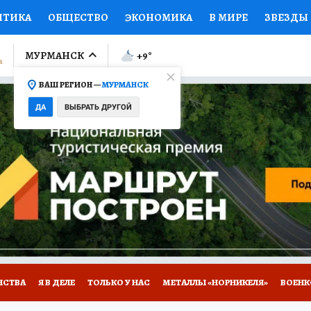
ИТИКА
ОБЩЕСТВО
ЭКОНОМИКА
В МИРЕ
ЗВЕЗДЫ
ЛУМНИСТЫ
ПРОИСШЕСТВИЯ
НАЦИОНАЛЬНЫЕ ПРОЕК
МУРМАНСК
+9
°
ВАШ РЕГИОН —
МУРМАНСК
Ы
ОТКРЫВАЕМ МИР
Я ЗНАЮ
СЕМЬЯ
ЖЕНСКИЕ СЕ
ДА
ВЫБРАТЬ ДРУГОЙ
ПРОМОКОДЫ
СЕРИАЛЫ
СПЕЦПРОЕКТЫ
ДЕФИЦИТ
ВИЗОР
КОЛЛЕКЦИИ
КОНКУРСЫ
РАБОТА У НАС
ГИ
НА САЙТЕ
НСТВА
Я В ДЕЛЕ
ТОЛЬКО У НАС
МЕТАЛЛЫ «НОРНИКЕЛЯ»
ВОЕН