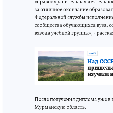
«правоохранительная деятельнос
за отличное окончание образов
Федеральной службы исполнения 
сообщества обучающихся вуза, с
взвода учебной группы», - расс
НАУКА
Над СССР
пришельце
изучала 
После получения диплома уже в 
Мурманскую область.