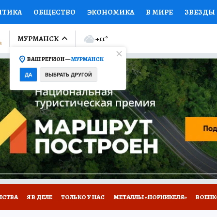
ИТИКА
ОБЩЕСТВО
ЭКОНОМИКА
В МИРЕ
ЗВЕЗДЫ
ЛУМНИСТЫ
ПРОИСШЕСТВИЯ
НАЦИОНАЛЬНЫЕ ПРОЕК
МУРМАНСК
+11
°
ВАШ РЕГИОН —
МУРМАНСК
Ы
ОТКРЫВАЕМ МИР
Я ЗНАЮ
СЕМЬЯ
ЖЕНСКИЕ СЕ
ДА
ВЫБРАТЬ ДРУГОЙ
ПРОМОКОДЫ
СЕРИАЛЫ
СПЕЦПРОЕКТЫ
ДЕФИЦИТ
ВИЗОР
КОЛЛЕКЦИИ
КОНКУРСЫ
РАБОТА У НАС
ГИ
НА САЙТЕ
НСТВА
Я В ДЕЛЕ
ТОЛЬКО У НАС
МЕТАЛЛЫ «НОРНИКЕЛЯ»
ВОЕН