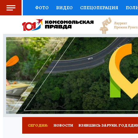
ФОТО
ВИДЕО
СПЕЦОПЕРАЦИЯ
ПОЛ
СОЦПОДДЕРЖКА
НАУКА
СПОРТ
КО
ВЫБОР ЭКСПЕРТОВ
ДОКТОР
ФИНАНС
КНИЖНАЯ ПОЛКА
ПРОГНОЗЫ НА СПОРТ
ПРЕСС-ЦЕНТР
НЕДВИЖИМОСТЬ
ТЕЛЕ
РАДИО КП
РЕКЛАМА
ТЕСТЫ
НОВОЕ 
СЕГОДНЯ:
НОВОСТИ
ВЗЯВШИСЬ ЗА РУКИ. ГОД ЕДИ