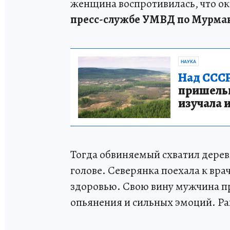
женщина воспротивилась, что око
пресс-службе УМВД по Мурман
НАУКА
Над СССР
пришельце
изучала 
Тогда обвиняемый схватил дере
голове. Северянка поехала к вра
здоровью. Свою вину мужчина при
опьянения и сильных эмоций. Ран