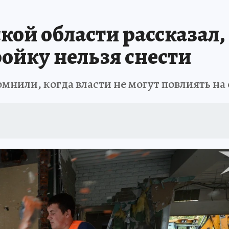
Т ПОНЯТНО
В ЗДОРОВОМ ТЕЛЕ
ВЗЯВШИСЬ ЗА РУКИ
ОТДЫХ В Р
кой области рассказал,
АФИША
ШКОЛА ЖУРНАЛИСТИКИ
ИСПЫТАНО НА СЕБЕ
ойку нельзя снести
нили, когда власти не могут повлиять на