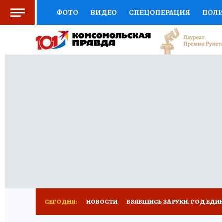
ФОТО
ВИДЕО
СПЕЦОПЕРАЦИЯ
ПОЛ
СОЦПОДДЕРЖКА
НАУКА
СПОРТ
КО
ВЫБОР ЭКСПЕРТОВ
ДОКТОР
ФИНАНС
КНИЖНАЯ ПОЛКА
ПРОГНОЗЫ НА СПОРТ
ПРЕСС-ЦЕНТР
НЕДВИЖИМОСТЬ
ТЕЛЕ
РАДИО КП
РЕКЛАМА
ТЕСТЫ
НОВОЕ 
СЕГОДНЯ:
НОВОСТИ
ВЗЯВШИСЬ ЗА РУКИ. ГОД ЕДИ