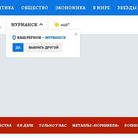
ИТИКА
ОБЩЕСТВО
ЭКОНОМИКА
В МИРЕ
ЗВЕЗДЫ
ЛУМНИСТЫ
ПРОИСШЕСТВИЯ
НАЦИОНАЛЬНЫЕ ПРОЕК
МУРМАНСК
+10
°
ВАШ РЕГИОН —
МУРМАНСК
Ы
ОТКРЫВАЕМ МИР
Я ЗНАЮ
СЕМЬЯ
ЖЕНСКИЕ СЕ
ДА
ВЫБРАТЬ ДРУГОЙ
ПРОМОКОДЫ
СЕРИАЛЫ
СПЕЦПРОЕКТЫ
ДЕФИЦИТ
ВИЗОР
КОЛЛЕКЦИИ
КОНКУРСЫ
РАБОТА У НАС
ГИ
НА САЙТЕ
НСТВА
Я В ДЕЛЕ
ТОЛЬКО У НАС
МЕТАЛЛЫ «НОРНИКЕЛЯ»
ВОЕН