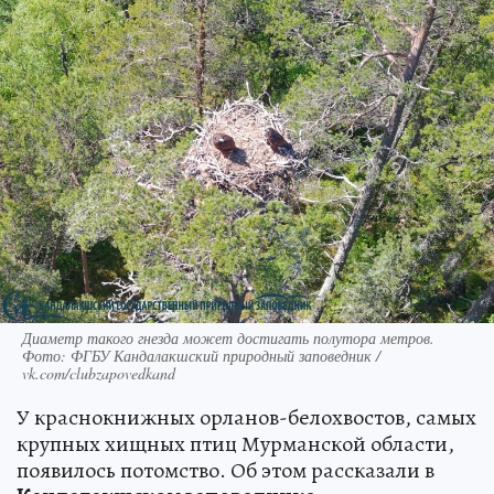
Диаметр такого гнезда может достигать полутора метров.
Фото: ФГБУ Кандалакшский природный заповедник /
vk.com/clubzapovedkand
У краснокнижных орланов-белохвостов, самых
крупных хищных птиц Мурманской области,
появилось потомство. Об этом рассказали в