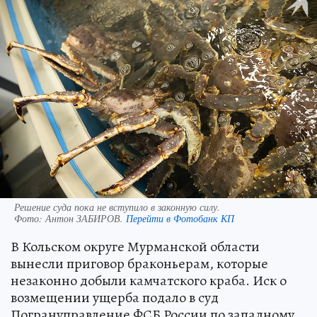
Решение суда пока не вступило в законную силу.
Фото:
Антон ЗАБИРОВ.
Перейти в Фотобанк КП
В Кольском округе Мурманской области
вынесли приговор браконьерам, которые
незаконно добыли камчатского краба. Иск о
возмещении ущерба подало в суд
Погрануправление ФСБ России по западному