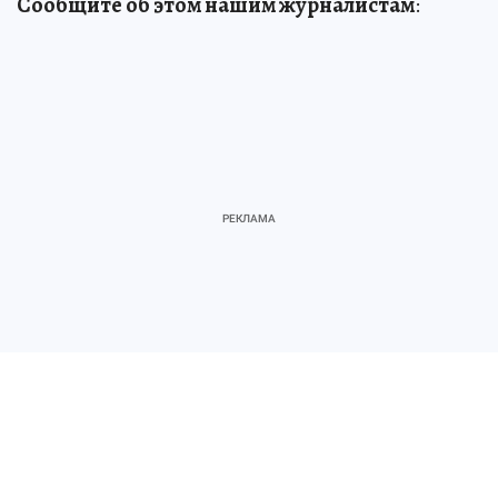
Сообщите об этом нашим журналистам
:
Редакция 8 (991) 671-16-33, 8 (902) 035-12-31
Почта
kpmurmansk@phkp.ru