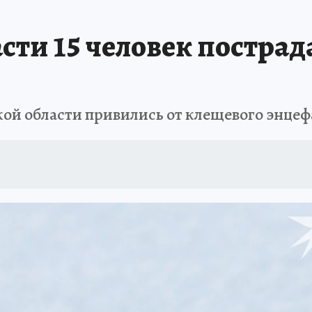
Т ПОНЯТНО
В ЗДОРОВОМ ТЕЛЕ
ВЗЯВШИСЬ ЗА РУКИ
ОТДЫХ В Р
ти 15 человек пострада
АФИША
ШКОЛА ЖУРНАЛИСТИКИ
ИСПЫТАНО НА СЕБЕ
кой области привились от клещевого энцеф