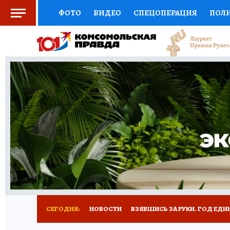
ФОТО
ВИДЕО
СПЕЦОПЕРАЦИЯ
ПОЛ
СОЦПОДДЕРЖКА
НАУКА
СПОРТ
КО
ВЫБОР ЭКСПЕРТОВ
ДОКТОР
ФИНАНС
КНИЖНАЯ ПОЛКА
ПРОГНОЗЫ НА СПОРТ
ПРЕСС-ЦЕНТР
НЕДВИЖИМОСТЬ
ТЕЛЕ
РАДИО КП
РЕКЛАМА
ТЕСТЫ
НОВОЕ 
СЕГОДНЯ:
НОВОСТИ
ВЗЯВШИСЬ ЗА РУКИ. ГОД ЕДИ