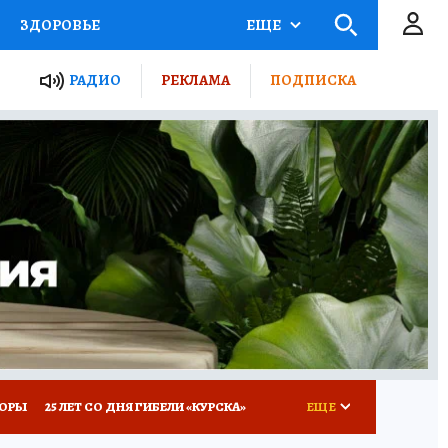
ЗДОРОВЬЕ
ЕЩЕ
ТЫ РОССИИ
РАДИО
РЕКЛАМА
ПОДПИСКА
КРЕТЫ
ПУТЕВОДИТЕЛЬ
 ЖЕЛЕЗА
ТУРИЗМ
Д ПОТРЕБИТЕЛЯ
ВСЕ О КП
КОРЫ
25 ЛЕТ СО ДНЯ ГИБЕЛИ «КУРСКА»
ЕЩЕ