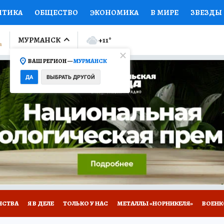
ИТИКА
ОБЩЕСТВО
ЭКОНОМИКА
В МИРЕ
ЗВЕЗДЫ
ЛУМНИСТЫ
ПРОИСШЕСТВИЯ
НАЦИОНАЛЬНЫЕ ПРОЕК
МУРМАНСК
+11
°
ВАШ РЕГИОН —
МУРМАНСК
Ы
ОТКРЫВАЕМ МИР
Я ЗНАЮ
СЕМЬЯ
ЖЕНСКИЕ СЕ
ДА
ВЫБРАТЬ ДРУГОЙ
ПРОМОКОДЫ
СЕРИАЛЫ
СПЕЦПРОЕКТЫ
ДЕФИЦИТ
ВИЗОР
КОЛЛЕКЦИИ
КОНКУРСЫ
РАБОТА У НАС
ГИ
НА САЙТЕ
НСТВА
Я В ДЕЛЕ
ТОЛЬКО У НАС
МЕТАЛЛЫ «НОРНИКЕЛЯ»
ВОЕН