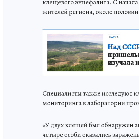
клещевого энцефалита. С начала 
жителей региона, около половины
НАУКА
Над СССР
пришельце
изучала 
Специалисты также исследуют кл
мониторинга в лаборатории про
«У двух клещей был обнаружен а
четыре особи оказались заражен