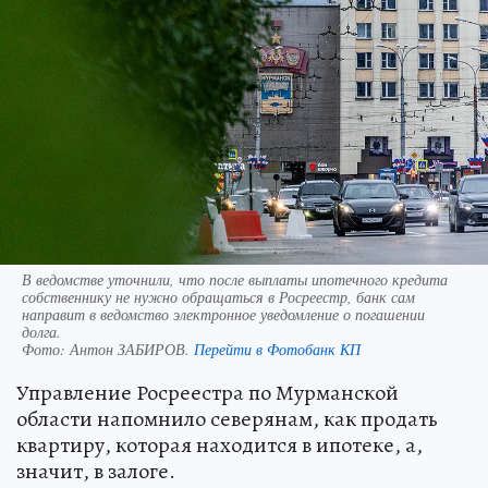
В ведомстве уточнили, что после выплаты ипотечного кредита
собственнику не нужно обращаться в Росреестр, банк сам
направит в ведомство электронное уведомление о погашении
долга.
Фото:
Антон ЗАБИРОВ.
Перейти в Фотобанк КП
Управление Росреестра по Мурманской
области напомнило северянам, как продать
квартиру, которая находится в ипотеке, а,
значит, в залоге.