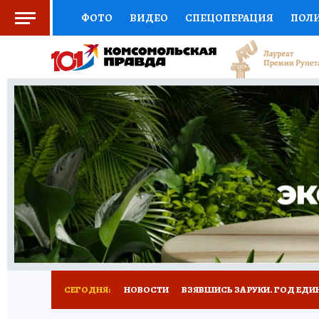
ФОТО
ВИДЕО
СПЕЦОПЕРАЦИЯ
ПОЛ
СОЦПОДДЕРЖКА
НАУКА
СПОРТ
КО
ВЫБОР ЭКСПЕРТОВ
ДОКТОР
ФИНАНС
КНИЖНАЯ ПОЛКА
ПРОГНОЗЫ НА СПОРТ
ПРЕСС-ЦЕНТР
НЕДВИЖИМОСТЬ
ТЕЛЕ
РАДИО КП
РЕКЛАМА
ТЕСТЫ
НОВОЕ 
СЕГОДНЯ:
НОВОСТИ
ВЗЯВШИСЬ ЗА РУКИ. ГОД ЕДИ