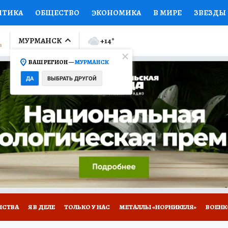
ИТИКА
ОБЩЕСТВО
ЭКОНОМИКА
В МИРЕ
ЗВЕЗДЫ
ЛУМНИСТЫ
ПРОИСШЕСТВИЯ
НАЦИОНАЛЬНЫЕ ПРОЕК
МУРМАНСК
+14
°
ВАШ РЕГИОН —
МУРМАНСК
Ы
ОТКРЫВАЕМ МИР
Я ЗНАЮ
СЕМЬЯ
ЖЕНСКИЕ СЕ
ДА
ВЫБРАТЬ ДРУГОЙ
ПРОМОКОДЫ
СЕРИАЛЫ
СПЕЦПРОЕКТЫ
ДЕФИЦИТ
ВИЗОР
КОЛЛЕКЦИИ
КОНКУРСЫ
РАБОТА У НАС
ГИ
НА САЙТЕ
НСТВА
Я В ДЕЛЕ
ТОЛЬКО У НАС
МЕТАЛЛЫ «НОРНИКЕЛЯ»
ВОЕН