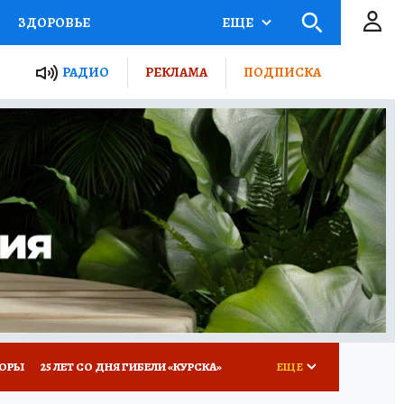
ЗДОРОВЬЕ
ЕЩЕ
ТЫ РОССИИ
РАДИО
РЕКЛАМА
ПОДПИСКА
КРЕТЫ
ПУТЕВОДИТЕЛЬ
 ЖЕЛЕЗА
ТУРИЗМ
Д ПОТРЕБИТЕЛЯ
ВСЕ О КП
КОРЫ
25 ЛЕТ СО ДНЯ ГИБЕЛИ «КУРСКА»
ЕЩЕ