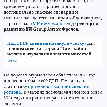
конкретных цифр и фактов. Более того, со
временем удастся заранее выявлять
потенциально опасные сценарии и
вмешиваться до того, как произойдет авария»,
— рассказал
«МК в Мурманске»
директор по
развитию RVi Group Антон Фролов.
Над СССР военные натянули «сетку»
для
пришельцев: как страна 13 лет тайно
искала и изучала инопланетных гостей
НАУКА
На дорогах Мурманской области за 2025 год
произошло более 600 ДТП. Печальную
статистику
привели в Госавтоинспекции
региона
. В авариях погибли 48 человек и более
850 получили ранения различной степени
тяжести.