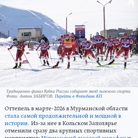
Традиционно финал Кубка России собирает звезд лыжного спорта.
Фото:
Антон ЗАБИРОВ.
Перейти в Фотобанк КП
Оттепель в марте-2026 в Мурманской области
стала самой продолжительной и мощной в
истории.
Из-за нее в Кольском Заполярье
отменили сразу два крупных спортивных
мерприятия:
Мурманский лыжный марафон
и