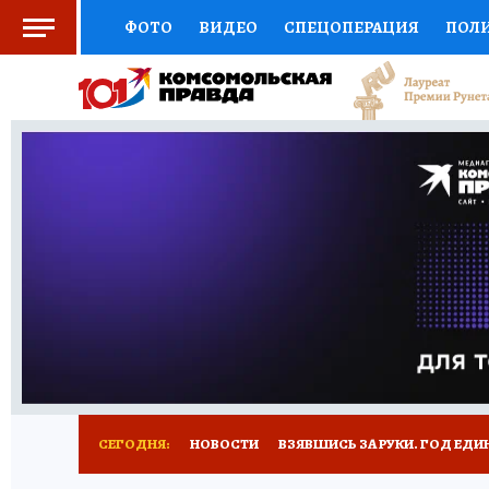
ФОТО
ВИДЕО
СПЕЦОПЕРАЦИЯ
ПОЛ
СОЦПОДДЕРЖКА
НАУКА
СПОРТ
КО
ВЫБОР ЭКСПЕРТОВ
ДОКТОР
ФИНАНС
КНИЖНАЯ ПОЛКА
ПРОГНОЗЫ НА СПОРТ
ПРЕСС-ЦЕНТР
НЕДВИЖИМОСТЬ
ТЕЛЕ
РАДИО КП
РЕКЛАМА
ТЕСТЫ
НОВОЕ 
СЕГОДНЯ:
НОВОСТИ
ВЗЯВШИСЬ ЗА РУКИ. ГОД ЕДИ