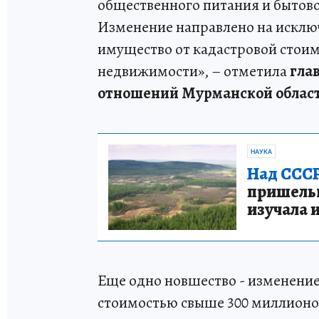
общественного питания и бытово
Изменение направлено на исключ
имущество от кадастровой стоим
недвижимости», – отметила
гла
отношений Мурманской облас
НАУКА
Над СССР
пришельце
изучала 
Еще одно новшество - изменение 
стоимостью свыше 300 миллионов