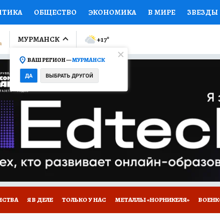
ИТИКА
ОБЩЕСТВО
ЭКОНОМИКА
В МИРЕ
ЗВЕЗДЫ
ЛУМНИСТЫ
ПРОИСШЕСТВИЯ
НАЦИОНАЛЬНЫЕ ПРОЕК
МУРМАНСК
+17
°
ВАШ РЕГИОН —
МУРМАНСК
Ы
ОТКРЫВАЕМ МИР
Я ЗНАЮ
СЕМЬЯ
ЖЕНСКИЕ СЕ
ДА
ВЫБРАТЬ ДРУГОЙ
ПРОМОКОДЫ
СЕРИАЛЫ
СПЕЦПРОЕКТЫ
ДЕФИЦИТ
ВИЗОР
КОЛЛЕКЦИИ
КОНКУРСЫ
РАБОТА У НАС
ГИ
НА САЙТЕ
НСТВА
Я В ДЕЛЕ
ТОЛЬКО У НАС
МЕТАЛЛЫ «НОРНИКЕЛЯ»
ВОЕН