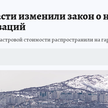
Т ПОНЯТНО
В ЗДОРОВОМ ТЕЛЕ
ВЗЯВШИСЬ ЗА РУКИ
ОТДЫХ В Р
сти изменили закон о н
АФИША
ШКОЛА ЖУРНАЛИСТИКИ
ИСПЫТАНО НА СЕБЕ
заций
дастровой стоимости распространили на га