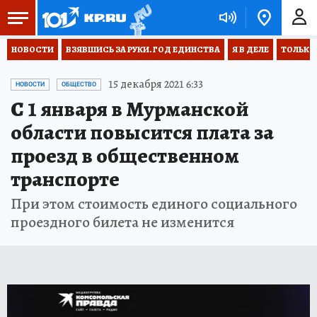
НОВОСТИ
ВЗЯВШИСЬ ЗА РУКИ. ГОД ЕДИНСТВА
Я В ДЕЛЕ
ТОЛЬКО 
15 декабря 2021 6:33
НОВОСТИ
ОБЩЕСТВО
С 1 января в Мурманской
области повысится плата за
проезд в общественном
транспорте
При этом стоимость единого социального
проездного билета не изменится