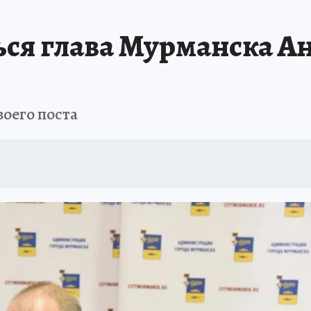
Т ПОНЯТНО
В ЗДОРОВОМ ТЕЛЕ
ВЗЯВШИСЬ ЗА РУКИ
ОТДЫХ В Р
ься глава Мурманска А
АФИША
ШКОЛА ЖУРНАЛИСТИКИ
ИСПЫТАНО НА СЕБЕ
воего поста