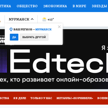
ИТИКА
ОБЩЕСТВО
ЭКОНОМИКА
В МИРЕ
ЗВЕЗДЫ
ЛУМНИСТЫ
ПРОИСШЕСТВИЯ
НАЦИОНАЛЬНЫЕ ПРОЕК
МУРМАНСК
+13
°
ВАШ РЕГИОН —
МУРМАНСК
Ы
ОТКРЫВАЕМ МИР
Я ЗНАЮ
СЕМЬЯ
ЖЕНСКИЕ СЕ
ДА
ВЫБРАТЬ ДРУГОЙ
ПРОМОКОДЫ
СЕРИАЛЫ
СПЕЦПРОЕКТЫ
ДЕФИЦИТ
ВИЗОР
КОЛЛЕКЦИИ
КОНКУРСЫ
РАБОТА У НАС
ГИ
НА САЙТЕ
НСТВА
Я В ДЕЛЕ
ТОЛЬКО У НАС
МЕТАЛЛЫ «НОРНИКЕЛЯ»
ВОЕН