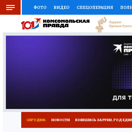
ФОТО
ВИДЕО
СПЕЦОПЕРАЦИЯ
ПОЛ
СОЦПОДДЕРЖКА
НАУКА
СПОРТ
КО
ВЫБОР ЭКСПЕРТОВ
ДОКТОР
ФИНАНС
КНИЖНАЯ ПОЛКА
ПРОГНОЗЫ НА СПОРТ
ПРЕСС-ЦЕНТР
НЕДВИЖИМОСТЬ
ТЕЛЕ
РАДИО КП
РЕКЛАМА
ТЕСТЫ
НОВОЕ 
СЕГОДНЯ:
НОВОСТИ
ВЗЯВШИСЬ ЗА РУКИ. ГОД ЕДИ