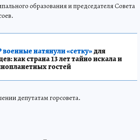
пального образования и председателя Совета
соев.
 военные натянули «сетку»
для
в: как страна 13 лет тайно искала и
инопланетных гостей
ешении депутатам горсовета.