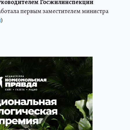
руководителем Госжилинспекции
аботала первым заместителем министра
и
)