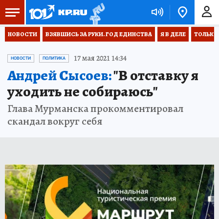
НОВОСТИ
ВЗЯВШИСЬ ЗА РУКИ. ГОД ЕДИНСТВА
Я В ДЕЛЕ
ТОЛЬКО 
17 мая 2021 14:34
НОВОСТИ
ПОЛИТИКА
Андрей Сысоев:
"В отставку я
уходить не собираюсь"
Глава Мурманска прокомментировал
скандал вокруг себя