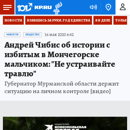
НОВОСТИ
ВЗЯВШИСЬ ЗА РУКИ. ГОД ЕДИНСТВА
Я В ДЕЛЕ
ТОЛЬКО 
16 мая 2020 6:42
НОВОСТИ
ОБЩЕСТВО
Андрей Чибис об истории с
избитым в Мончегорске
мальчиком: "Не устраивайте
травлю"
Губернатор Мурманской области держит
ситуацию на личном контроле [видео]