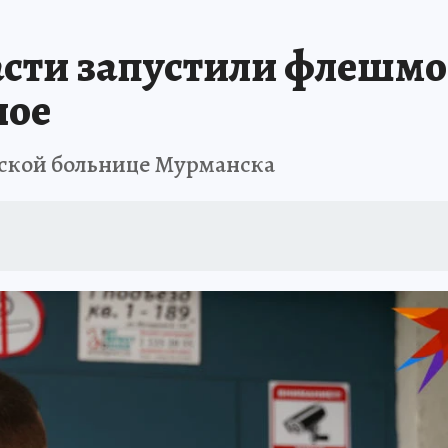
Т ПОНЯТНО
В ЗДОРОВОМ ТЕЛЕ
ВЗЯВШИСЬ ЗА РУКИ
ОТДЫХ В Р
сти запустили флешмо
АФИША
ШКОЛА ЖУРНАЛИСТИКИ
ИСПЫТАНО НА СЕБЕ
ное
одской больнице Мурманска