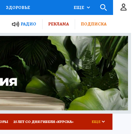
ЗДОРОВЬЕ
ЕЩЕ
ТЫ РОССИИ
РАДИО
РЕКЛАМА
ПОДПИСКА
КРЕТЫ
ПУТЕВОДИТЕЛЬ
 ЖЕЛЕЗА
ТУРИЗМ
Д ПОТРЕБИТЕЛЯ
ВСЕ О КП
КОРЫ
25 ЛЕТ СО ДНЯ ГИБЕЛИ «КУРСКА»
ЕЩЕ