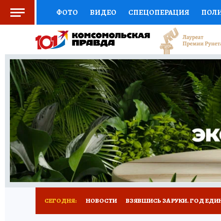
ФОТО
ВИДЕО
СПЕЦОПЕРАЦИЯ
ПОЛ
СОЦПОДДЕРЖКА
НАУКА
СПОРТ
КО
ВЫБОР ЭКСПЕРТОВ
ДОКТОР
ФИНАНС
КНИЖНАЯ ПОЛКА
ПРОГНОЗЫ НА СПОРТ
ПРЕСС-ЦЕНТР
НЕДВИЖИМОСТЬ
ТЕЛЕ
РАДИО КП
РЕКЛАМА
ТЕСТЫ
НОВОЕ 
СЕГОДНЯ:
НОВОСТИ
ВЗЯВШИСЬ ЗА РУКИ. ГОД ЕДИ