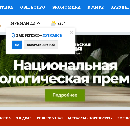
ИТИКА
ОБЩЕСТВО
ЭКОНОМИКА
В МИРЕ
ЗВЕЗДЫ
ЛУМНИСТЫ
ПРОИСШЕСТВИЯ
НАЦИОНАЛЬНЫЕ ПРОЕК
МУРМАНСК
+15
°
ВАШ РЕГИОН —
МУРМАНСК
Ы
ОТКРЫВАЕМ МИР
Я ЗНАЮ
СЕМЬЯ
ЖЕНСКИЕ СЕ
ДА
ВЫБРАТЬ ДРУГОЙ
ПРОМОКОДЫ
СЕРИАЛЫ
СПЕЦПРОЕКТЫ
ДЕФИЦИТ
ВИЗОР
КОЛЛЕКЦИИ
КОНКУРСЫ
РАБОТА У НАС
ГИ
НА САЙТЕ
НСТВА
Я В ДЕЛЕ
ТОЛЬКО У НАС
МЕТАЛЛЫ «НОРНИКЕЛЯ»
ВОЕН