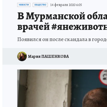
УКРАИНА: СВОДКА
КП В МАХ
ВАМ БУДЕ
14 февраля 2020 6:05
НОВОСТИ
ОБЩЕСТВО
В Мурманской обла
ЗАПОВЕДНАЯ РОССИЯ
ПРОИСШЕСТВИЯ
врачей #янеживот
Появился он после скандала в гор
Мария ПАШЕНКОВА