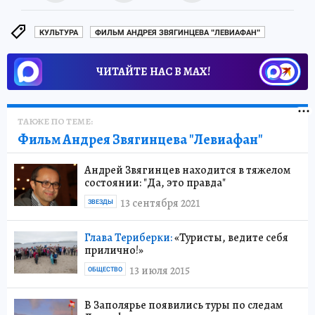
КУЛЬТУРА
ФИЛЬМ АНДРЕЯ ЗВЯГИНЦЕВА "ЛЕВИАФАН"
ЧИТАЙТЕ НАС В МАХ!
ТАКЖЕ ПО ТЕМЕ:
Фильм Андрея Звягинцева "Левиафан"
Андрей Звягинцев находится в тяжелом
состоянии: "Да, это правда"
13 сентября 2021
ЗВЕЗДЫ
Глава Териберки:
«Туристы, ведите себя
прилично!»
13 июля 2015
ОБЩЕСТВО
В Заполярье появились туры по следам