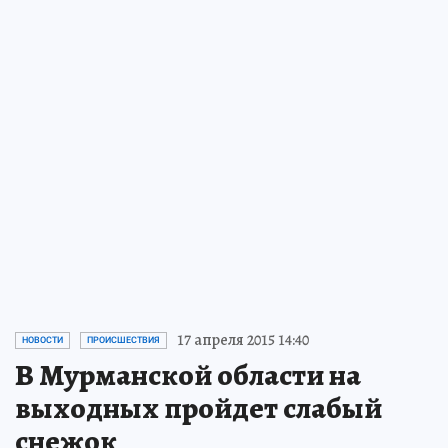
ТАКЖЕ ПО ТЕМЕ:
Празднование 70-летия Великой Победы в
Мурманске.
Прототипов для героев «Сына
артиллериста»
Симонов нашел в
Заполярье
15 мая 2015
К 70-ЛЕТИЮ ПОБЕДЫ
Мурманские мусульмане собрали свой
«Бессмертный полк»
14 мая 2015
ПОБЕДА-2015
Жителей Мурманской области возмутил
"изумрудный" танк в Долине Славы
12 мая 2015
ОБЩЕСТВО
17 апреля 2015 14:40
НОВОСТИ
ПРОИСШЕСТВИЯ