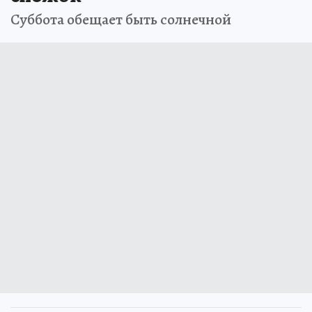
В Мурманской области на
выходных пройдет слабый
снежок
Суббота обещает быть солнечной