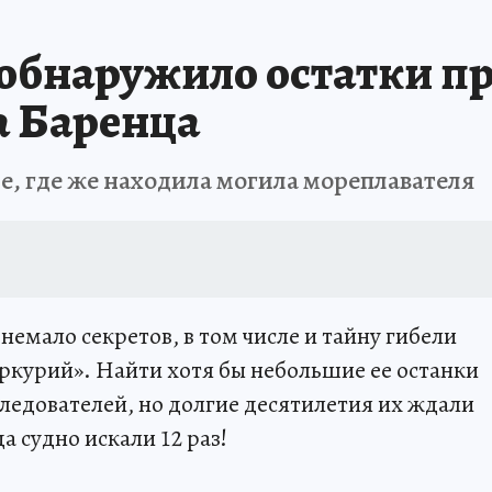
Т ПОНЯТНО
В ЗДОРОВОМ ТЕЛЕ
ВЗЯВШИСЬ ЗА РУКИ
ОТДЫХ В Р
 обнаружило остатки п
АФИША
ШКОЛА ЖУРНАЛИСТИКИ
ИСПЫТАНО НА СЕБЕ
а Баренца
е, где же находила могила мореплавателя
 немало секретов, в том числе и тайну гибели
ркурий». Найти хотя бы небольшие ее останки
следователей, но долгие десятилетия их ждали
да судно искали 12 раз!