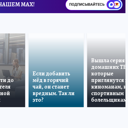
 НАШЕМ MAX!
ПОДПИСЫВАЙТЕСЬ
Вышла серия
домашних ТВ
Если добавить
которые
ти до
мёд в горячий
приглянутся 
теля
чай, он станет
киноманам, и
дной
вредным. Так ли
спортивным
и
это?
болельщикам