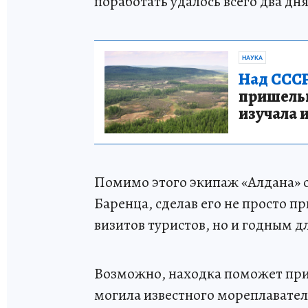
поработать удалось всего два дн
НАУКА
Над СССР
пришельце
изучала 
Помимо этого экипаж «Алдана» 
Баренца, сделав его не просто 
визитов туристов, но и годным д
Возможно, находка поможет прио
могила известного мореплавател