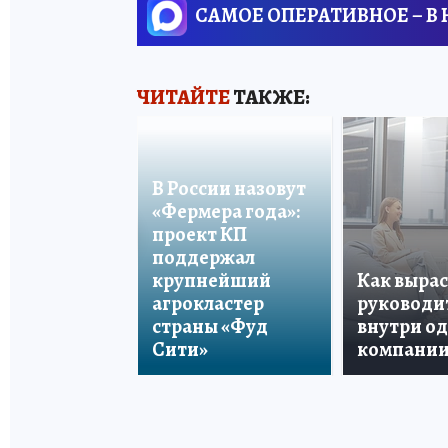
САМОЕ ОПЕРАТИВНОЕ – В
ЧИТАЙТЕ
ТАКЖЕ:
В России назовут
«Фермера года»:
проект КП
поддержал
крупнейший
Как вырас
агрокластер
руководи
страны «Фуд
внутри о
Сити»
компани