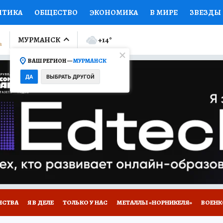
ИТИКА
ОБЩЕСТВО
ЭКОНОМИКА
В МИРЕ
ЗВЕЗДЫ
ЛУМНИСТЫ
ПРОИСШЕСТВИЯ
НАЦИОНАЛЬНЫЕ ПРОЕК
МУРМАНСК
+14
°
ВАШ РЕГИОН —
МУРМАНСК
Ы
ОТКРЫВАЕМ МИР
Я ЗНАЮ
СЕМЬЯ
ЖЕНСКИЕ СЕ
ДА
ВЫБРАТЬ ДРУГОЙ
ПРОМОКОДЫ
СЕРИАЛЫ
СПЕЦПРОЕКТЫ
ДЕФИЦИТ
ВИЗОР
КОЛЛЕКЦИИ
КОНКУРСЫ
РАБОТА У НАС
ГИ
НА САЙТЕ
НСТВА
Я В ДЕЛЕ
ТОЛЬКО У НАС
МЕТАЛЛЫ «НОРНИКЕЛЯ»
ВОЕН