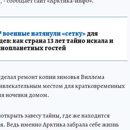
я, - сообщает сайт «Арктика-инфо».
 военные натянули «сетку»
для
в: как страна 13 лет тайно искала и
инопланетных гостей
сделал ремонт копии зимовья Виллема
привлекательным местом для кратковременных
ля ночевки домом.
ткрыть завесу тайны, где же находится
я. Ведь именно Арктика забрала себе жизнь