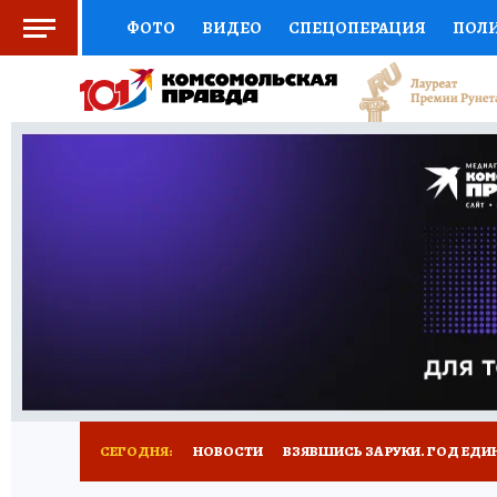
ФОТО
ВИДЕО
СПЕЦОПЕРАЦИЯ
ПОЛ
СОЦПОДДЕРЖКА
НАУКА
СПОРТ
КО
ВЫБОР ЭКСПЕРТОВ
ДОКТОР
ФИНАНС
КНИЖНАЯ ПОЛКА
ПРОГНОЗЫ НА СПОРТ
ПРЕСС-ЦЕНТР
НЕДВИЖИМОСТЬ
ТЕЛЕ
РАДИО КП
РЕКЛАМА
ТЕСТЫ
НОВОЕ 
СЕГОДНЯ:
НОВОСТИ
ВЗЯВШИСЬ ЗА РУКИ. ГОД ЕДИ