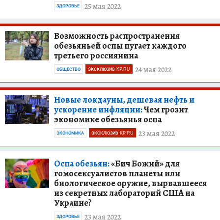
25 мая 2022
ЗДОРОВЬЕ
Возможность распространения
обезьяньей оспы пугает каждого
третьего россиянина
24 мая 2022
ОБЩЕСТВО
ЭКСКЛЮЗИВ KP.RU
Новые локдауны, дешевая нефть и
ускорение инфляции:
Чем грозит
экономике обезьянья оспа
23 мая 2022
ЭКОНОМИКА
ЭКСКЛЮЗИВ KP.RU
Оспа обезьян:
«Бич Божий» для
гомосексуалистов планеты или
биологическое оружие, вырвавшееся
из секретных лабораторий США на
Украине?
23 мая 2022
ЗДОРОВЬЕ