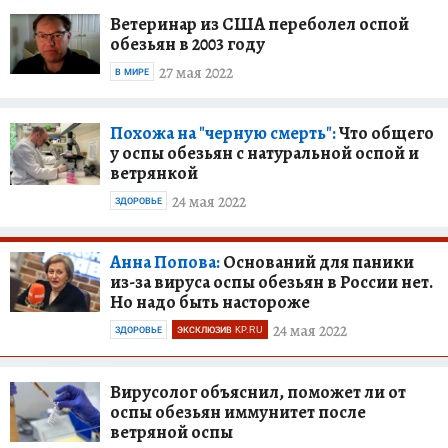
Ветеринар из США переболел оспой
обезьян в 2003 году
27 мая 2022
В МИРЕ
Похожа на "черную смерть":
Что общего
у оспы обезьян с натуральной оспой и
ветрянкой
24 мая 2022
ЗДОРОВЬЕ
Анна Попова:
Оснований для паники
из-за вируса оспы обезьян в России нет.
Но надо быть настороже
24 мая 2022
ЗДОРОВЬЕ
ЭКСКЛЮЗИВ KP.RU
Вирусолог объяснил, поможет ли от
оспы обезьян иммунитет после
ветряной оспы