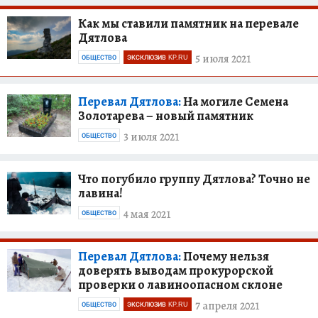
Как мы ставили памятник на перевале
Дятлова
5 июля 2021
ОБЩЕСТВО
ЭКСКЛЮЗИВ KP.RU
Перевал Дятлова:
На могиле Семена
Золотарева – новый памятник
3 июля 2021
ОБЩЕСТВО
Что погубило группу Дятлова? Точно не
лавина!
4 мая 2021
ОБЩЕСТВО
Перевал Дятлова:
Почему нельзя
доверять выводам прокурорской
проверки о лавиноопасном склоне
7 апреля 2021
ОБЩЕСТВО
ЭКСКЛЮЗИВ KP.RU