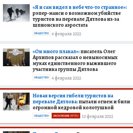
«Я и сам видел в небе что-то странное»:
рэпер-манси о возможном убийстве
туристов на перевале Дятлова из-за
шпионского аэростата
4 февраля 2022
ОБЩЕСТВО
«Он много плакал»:
писатель Олег
Архипов рассказал о невыносимых
муках единственного выжившего
участника группы Дятлова
4 февраля 2022
ОБЩЕСТВО
Новая версия гибели туристов на
перевале Дятлова:
пытали огнем и били
огромной кедровой колотушкой
10 февраля 2022
ОБЩЕСТВО
ЭКСКЛЮЗИВ KP.RU