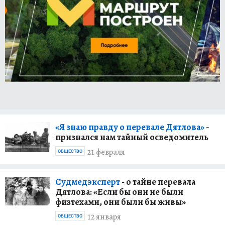
«Я знаю правду о перевале Дятлова»
-
признался нам тайный осведомитель
21 февраля
ОБЩЕСТВО
Судмедэксперт
- о тайне перевала
Дятлова: «Если бы они не были
физтехами, они были бы живы»
12 января
ОБЩЕСТВО