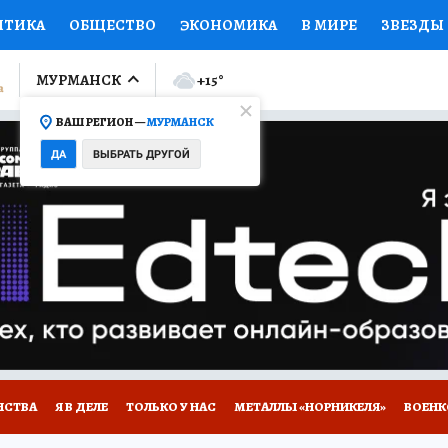
ИТИКА
ОБЩЕСТВО
ЭКОНОМИКА
В МИРЕ
ЗВЕЗДЫ
ЛУМНИСТЫ
ПРОИСШЕСТВИЯ
НАЦИОНАЛЬНЫЕ ПРОЕК
МУРМАНСК
+15
°
ВАШ РЕГИОН —
МУРМАНСК
Ы
ОТКРЫВАЕМ МИР
Я ЗНАЮ
СЕМЬЯ
ЖЕНСКИЕ СЕ
ДА
ВЫБРАТЬ ДРУГОЙ
ПРОМОКОДЫ
СЕРИАЛЫ
СПЕЦПРОЕКТЫ
ДЕФИЦИТ
ВИЗОР
КОЛЛЕКЦИИ
КОНКУРСЫ
РАБОТА У НАС
ГИ
НА САЙТЕ
НСТВА
Я В ДЕЛЕ
ТОЛЬКО У НАС
МЕТАЛЛЫ «НОРНИКЕЛЯ»
ВОЕН