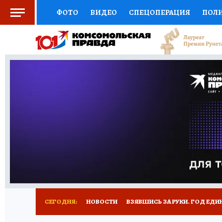
ФОТО
ВИДЕО
СПЕЦОПЕРАЦИЯ
ПОЛ
СОЦПОДДЕРЖКА
НАУКА
СПОРТ
КО
ВЫБОР ЭКСПЕРТОВ
ДОКТОР
ФИНАНС
КНИЖНАЯ ПОЛКА
ПРОГНОЗЫ НА СПОРТ
ПРЕСС-ЦЕНТР
НЕДВИЖИМОСТЬ
ТЕЛЕ
РАДИО КП
РЕКЛАМА
ТЕСТЫ
НОВОЕ 
СЕГОДНЯ:
НОВОСТИ
ВЗЯВШИСЬ ЗА РУКИ. ГОД ЕДИ