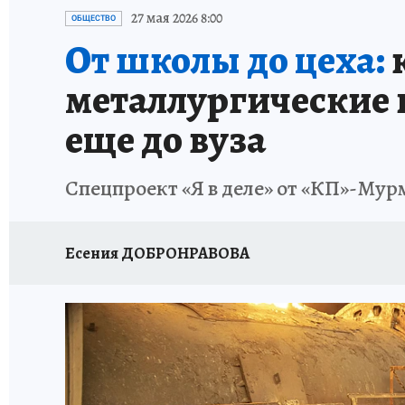
УКРАИНА: СВОДКА
КП В МАХ
ВАМ БУДЕ
27 мая 2026 8:00
ОБЩЕСТВО
От школы до цеха:
к
ЗАПОВЕДНАЯ РОССИЯ
ПРОИСШЕСТВИЯ
металлургические 
еще до вуза
Спецпроект «Я в деле» от «КП»-Мур
Есения ДОБРОНРАВОВА