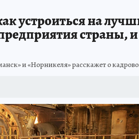
Т ПОНЯТНО
В ЗДОРОВОМ ТЕЛЕ
ВЗЯВШИСЬ ЗА РУКИ
ОТДЫХ В Р
ак устроиться на лучш
АФИША
ШКОЛА ЖУРНАЛИСТИКИ
ИСПЫТАНО НА СЕБЕ
предприятия страны, и 
манск» и «Норникеля» расскажет о кадров