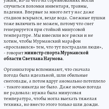
узким, из-за чего на соревнованиях могли
случиться поломки инвентаря, травмы,
падения. Впервые за много лет у нас даже
стадион вскрылся, везде вода. Снежные пушки
тоже включить не можем, потому что снег
генерируется при стойкой минусовой
температуре. Мы взвесили все риски и не
хотим, чтобы Мурманский марафон
«прославился» тем, что тут пострадали люди»,
- говорит
министр спорта Мурманской
области Светлана Наумова
.
Организаторы вспоминают, что сначала
погода была идеальной, шли обильные
снегопады, а потом вдруг аномально потеплело
- такого никогда не было. Даже ночью погода
не радовала: нужна была минусовая
температура, чтобы могла выехать тяжелая
техника, но вместо этого только шли дожди.