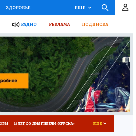
ЗДОРОВЬЕ
ЕЩЕ
ТЫ РОССИИ
РАДИО
РЕКЛАМА
ПОДПИСКА
КРЕТЫ
ПУТЕВОДИТЕЛЬ
 ЖЕЛЕЗА
ТУРИЗМ
Д ПОТРЕБИТЕЛЯ
ВСЕ О КП
КОРЫ
25 ЛЕТ СО ДНЯ ГИБЕЛИ «КУРСКА»
ЕЩЕ