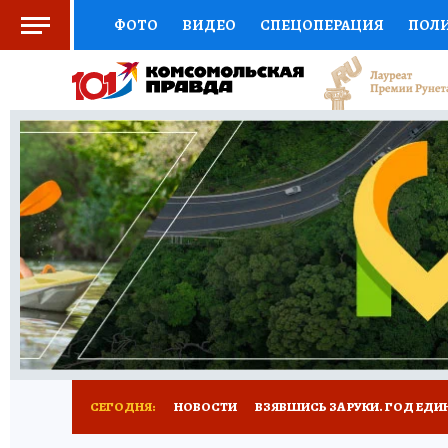
ФОТО
ВИДЕО
СПЕЦОПЕРАЦИЯ
ПОЛ
СОЦПОДДЕРЖКА
НАУКА
СПОРТ
КО
ВЫБОР ЭКСПЕРТОВ
ДОКТОР
ФИНАНС
КНИЖНАЯ ПОЛКА
ПРОГНОЗЫ НА СПОРТ
ПРЕСС-ЦЕНТР
НЕДВИЖИМОСТЬ
ТЕЛЕ
РАДИО КП
РЕКЛАМА
ТЕСТЫ
НОВОЕ 
СЕГОДНЯ:
НОВОСТИ
ВЗЯВШИСЬ ЗА РУКИ. ГОД ЕДИ