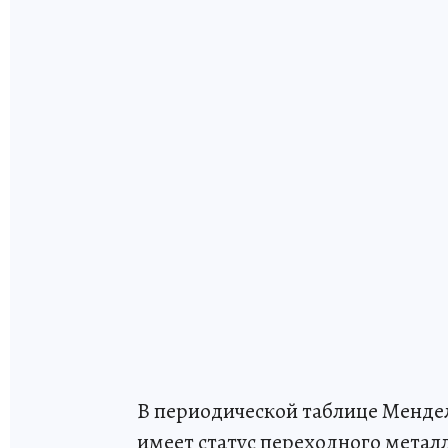
В периодической таблице Мендел
имеет статус переходного металла