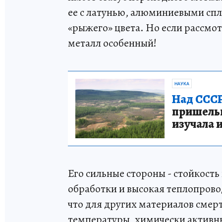
ее с латунью, алюминиевыми спла
«рыжего» цвета. Но если рассмот
металл особенный!
НАУКА
Над СССР
пришельце
изучала 
Его сильные стороны - стойкость
обработки и высокая теплопрово
что для других материалов смерт
температуры, химически активны