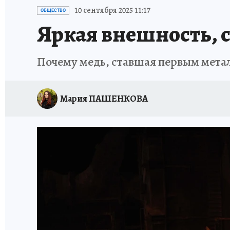
УКРАИНА: СВОДКА
КП В МАХ
ВАМ БУДЕ
10 сентября 2025 11:17
ОБЩЕСТВО
Яркая внешность, 
ЗАПОВЕДНАЯ РОССИЯ
ПРОИСШЕСТВИЯ
Почему медь, ставшая первым метал
Мария ПАШЕНКОВА