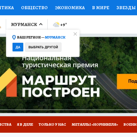
ИТИКА
ОБЩЕСТВО
ЭКОНОМИКА
В МИРЕ
ЗВЕЗДЫ
ЛУМНИСТЫ
ПРОИСШЕСТВИЯ
НАЦИОНАЛЬНЫЕ ПРОЕК
МУРМАНСК
+9
°
ВАШ РЕГИОН —
МУРМАНСК
Ы
ОТКРЫВАЕМ МИР
Я ЗНАЮ
СЕМЬЯ
ЖЕНСКИЕ СЕ
ДА
ВЫБРАТЬ ДРУГОЙ
ПРОМОКОДЫ
СЕРИАЛЫ
СПЕЦПРОЕКТЫ
ДЕФИЦИТ
ВИЗОР
КОЛЛЕКЦИИ
КОНКУРСЫ
РАБОТА У НАС
ГИ
НА САЙТЕ
НСТВА
Я В ДЕЛЕ
ТОЛЬКО У НАС
МЕТАЛЛЫ «НОРНИКЕЛЯ»
ВОЕН