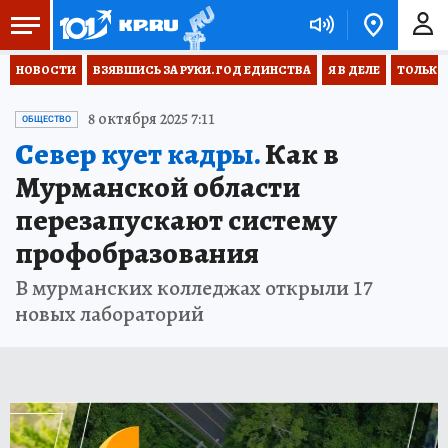
НОВОСТИ
ВЗЯВШИСЬ ЗА РУКИ. ГОД ЕДИНСТВА
Я В ДЕЛЕ
ТОЛЬКО 
8 октября 2025 7:11
ОБЩЕСТВО
Север кует кадры.
Как в
Мурманской области
перезапускают систему
профобразования
В мурманских колледжах открыли 17
новых лабораторий