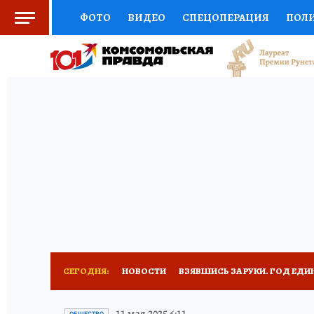
ФОТО
ВИДЕО
СПЕЦОПЕРАЦИЯ
ПОЛ
СОЦПОДДЕРЖКА
НАУКА
СПОРТ
КО
ВЫБОР ЭКСПЕРТОВ
ДОКТОР
ФИНАНС
КНИЖНАЯ ПОЛКА
ПРОГНОЗЫ НА СПОРТ
ПРЕСС-ЦЕНТР
НЕДВИЖИМОСТЬ
ТЕЛЕ
РАДИО КП
РЕКЛАМА
ТЕСТЫ
НОВОЕ 
СЕГОДНЯ:
НОВОСТИ
ВЗЯВШИСЬ ЗА РУКИ. ГОД ЕДИ
УКРАИНА: СВОДКА
КП В МАХ
ВАМ БУДЕ