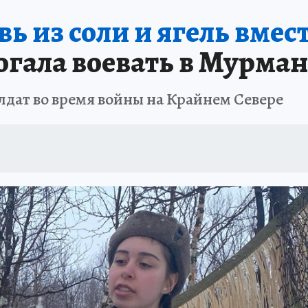
вь из соли и ягель вмес
АФИША
ШКОЛА ЖУРНАЛИСТИКИ
ИСПЫТАНО НА СЕБЕ
огала воевать в Мурман
лдат во время войны на Крайнем Севере