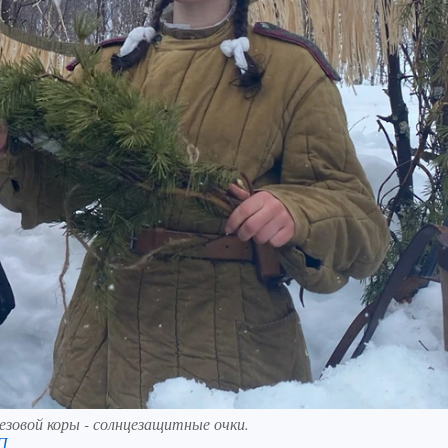
резовой коры - солнцезащитные очки.
П