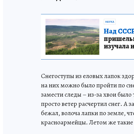
НАУКА
Над СССР
пришельце
изучала 
Снегоступы из еловых лапок здо
на них можно было пройти по сне
замести следы – из-за хвои было
просто ветер расчертил снег. А 
бежал, волоча лапки по земле, ч
красноармейцы. Летом же такие 