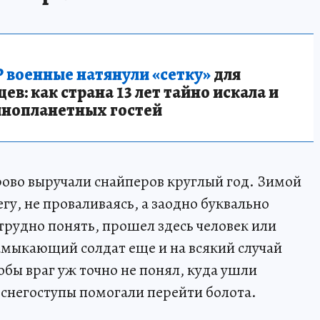
 военные натянули «сетку»
для
в: как страна 13 лет тайно искала и
инопланетных гостей
рово выручали снайперов круглый год. Зимой
гу, не проваливаясь, а заодно буквально
 трудно понять, прошел здесь человек или
замыкающий солдат еще и на всякий случай
тобы враг уж точно не понял, куда ушли
снегоступы помогали перейти болота.