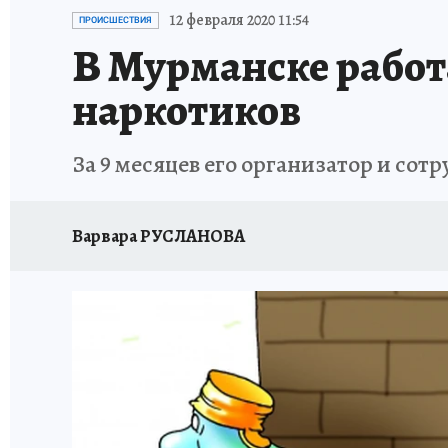
УКРАИНА: СВОДКА
КП В МАХ
ВАМ БУДЕ
12 февраля 2020 11:54
ПРОИСШЕСТВИЯ
В Мурманске работ
ЗАПОВЕДНАЯ РОССИЯ
ПРОИСШЕСТВИЯ
наркотиков
За 9 месяцев его организатор и сот
Варвара РУСЛАНОВА