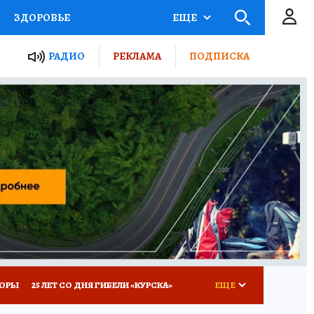
ЗДОРОВЬЕ
ЕЩЕ
ТЫ РОССИИ
РАДИО
РЕКЛАМА
ПОДПИСКА
КРЕТЫ
ПУТЕВОДИТЕЛЬ
 ЖЕЛЕЗА
ТУРИЗМ
Д ПОТРЕБИТЕЛЯ
ВСЕ О КП
КОРЫ
25 ЛЕТ СО ДНЯ ГИБЕЛИ «КУРСКА»
ЕЩЕ