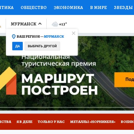
ИТИКА
ОБЩЕСТВО
ЭКОНОМИКА
В МИРЕ
ЗВЕЗДЫ
ЛУМНИСТЫ
ПРОИСШЕСТВИЯ
НАЦИОНАЛЬНЫЕ ПРОЕК
МУРМАНСК
+13
°
ВАШ РЕГИОН —
МУРМАНСК
Ы
ОТКРЫВАЕМ МИР
Я ЗНАЮ
СЕМЬЯ
ЖЕНСКИЕ СЕ
ДА
ВЫБРАТЬ ДРУГОЙ
ПРОМОКОДЫ
СЕРИАЛЫ
СПЕЦПРОЕКТЫ
ДЕФИЦИТ
ВИЗОР
КОЛЛЕКЦИИ
КОНКУРСЫ
РАБОТА У НАС
ГИ
НА САЙТЕ
НСТВА
Я В ДЕЛЕ
ТОЛЬКО У НАС
МЕТАЛЛЫ «НОРНИКЕЛЯ»
ВОЕН