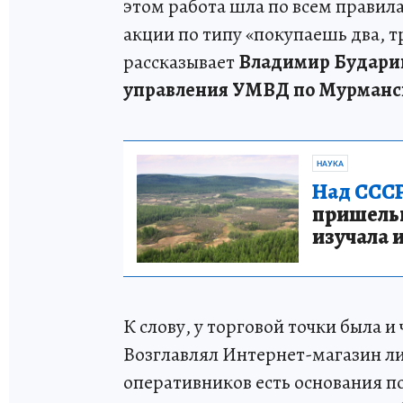
этом работа шла по всем правил
акции по типу «покупаешь два, т
рассказывает
Владимир Бударин
управления УМВД по Мурманск
НАУКА
Над СССР
пришельце
изучала 
К слову, у торговой точки была 
Возглавлял Интернет-магазин лид
оперативников есть основания по