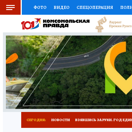
ФОТО
ВИДЕО
СПЕЦОПЕРАЦИЯ
ПОЛ
СОЦПОДДЕРЖКА
НАУКА
СПОРТ
КО
ВЫБОР ЭКСПЕРТОВ
ДОКТОР
ФИНАНС
КНИЖНАЯ ПОЛКА
ПРОГНОЗЫ НА СПОРТ
ПРЕСС-ЦЕНТР
НЕДВИЖИМОСТЬ
ТЕЛЕ
РАДИО КП
РЕКЛАМА
ТЕСТЫ
НОВОЕ 
СЕГОДНЯ:
НОВОСТИ
ВЗЯВШИСЬ ЗА РУКИ. ГОД ЕДИ