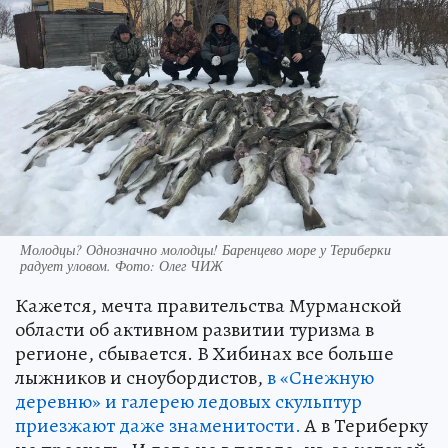
Молодцы? Однозначно молодцы! Баренцево море у Териберки
радует уловом. Фото: Олег ЧИЖ
Кажется, мечта правительства Мурманской
области об активном развитии туризма в
регионе, сбывается. В Хибинах все больше
лыжников и сноубордистов,
в «Снежную
деревню» и галерею ледовых скульптур
приезжают даже знаменитости.
А в Териберку