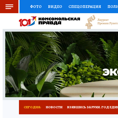
ФОТО
ВИДЕО
СПЕЦОПЕРАЦИЯ
ПОЛ
СОЦПОДДЕРЖКА
НАУКА
СПОРТ
КО
ВЫБОР ЭКСПЕРТОВ
ДОКТОР
ФИНАНС
КНИЖНАЯ ПОЛКА
ПРОГНОЗЫ НА СПОРТ
ПРЕСС-ЦЕНТР
НЕДВИЖИМОСТЬ
ТЕЛЕ
РАДИО КП
РЕКЛАМА
ТЕСТЫ
НОВОЕ 
СЕГОДНЯ:
НОВОСТИ
ВЗЯВШИСЬ ЗА РУКИ. ГОД ЕДИ