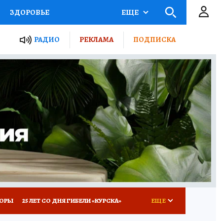
ЗДОРОВЬЕ
ЕЩЕ
ТЫ РОССИИ
РАДИО
РЕКЛАМА
ПОДПИСКА
КРЕТЫ
ПУТЕВОДИТЕЛЬ
 ЖЕЛЕЗА
ТУРИЗМ
Д ПОТРЕБИТЕЛЯ
ВСЕ О КП
КОРЫ
25 ЛЕТ СО ДНЯ ГИБЕЛИ «КУРСКА»
ЕЩЕ