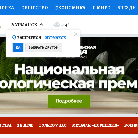
ИТИКА
ОБЩЕСТВО
ЭКОНОМИКА
В МИРЕ
ЗВЕЗДЫ
ЛУМНИСТЫ
ПРОИСШЕСТВИЯ
НАЦИОНАЛЬНЫЕ ПРОЕК
МУРМАНСК
+14
°
ВАШ РЕГИОН —
МУРМАНСК
Ы
ОТКРЫВАЕМ МИР
Я ЗНАЮ
СЕМЬЯ
ЖЕНСКИЕ СЕ
ДА
ВЫБРАТЬ ДРУГОЙ
ПРОМОКОДЫ
СЕРИАЛЫ
СПЕЦПРОЕКТЫ
ДЕФИЦИТ
ВИЗОР
КОЛЛЕКЦИИ
КОНКУРСЫ
РАБОТА У НАС
ГИ
НА САЙТЕ
НСТВА
Я В ДЕЛЕ
ТОЛЬКО У НАС
МЕТАЛЛЫ «НОРНИКЕЛЯ»
ВОЕН