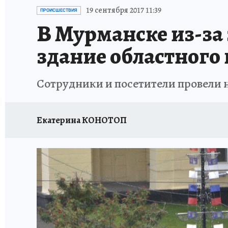
УКРАИНА: СВОДКА
КП В МАХ
ВАМ БУДЕ
19 сентября 2017 11:39
ПРОИСШЕСТВИЯ
В Мурманске из-за
ЗАПОВЕДНАЯ РОССИЯ
ПРОИСШЕСТВИЯ
здание областного
Сотрудники и посетители провели н
Екатерина КОНОТОП