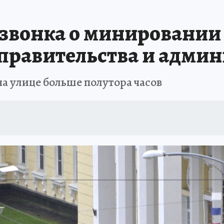
Т ПОНЯТНО
В ЗДОРОВОМ ТЕЛЕ
ВЗЯВШИСЬ ЗА РУКИ
ОТДЫХ В Р
 звонка о минировании
АФИША
ШКОЛА ЖУРНАЛИСТИКИ
ИСПЫТАНО НА СЕБЕ
 правительства и адми
а улице больше полутора часов