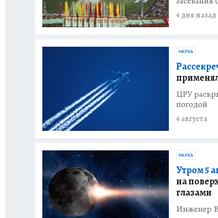
засевания 
4 дня назад
НАУКА
Рассекре
применял
ЦРУ раскр
погодой
4 августа
НАУКА
Утром 5 а
на повер
глазами
Инженер В