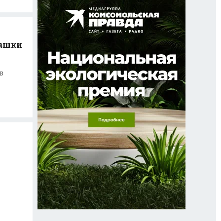
рашки
в