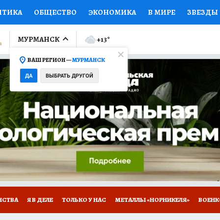
ИТИКА
ОБЩЕСТВО
ЭКОНОМИКА
В МИРЕ
ЗВЕЗДЫ
ЛУМНИСТЫ
ПРОИСШЕСТВИЯ
НАЦИОНАЛЬНЫЕ ПРОЕК
МУРМАНСК
+13
°
ВАШ РЕГИОН —
МУРМАНСК
Ы
ОТКРЫВАЕМ МИР
Я ЗНАЮ
СЕМЬЯ
ЖЕНСКИЕ СЕ
ДА
ВЫБРАТЬ ДРУГОЙ
ПРОМОКОДЫ
СЕРИАЛЫ
СПЕЦПРОЕКТЫ
ДЕФИЦИТ
ВИЗОР
КОЛЛЕКЦИИ
КОНКУРСЫ
РАБОТА У НАС
ГИ
НА САЙТЕ
НСТВА
Я В ДЕЛЕ
ТОЛЬКО У НАС
МЕТАЛЛЫ «НОРНИКЕЛЯ»
ВОЕН