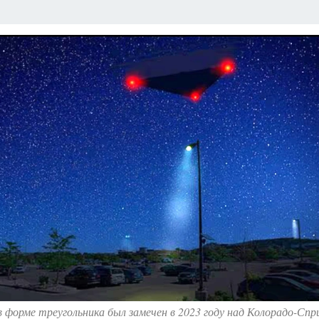
Т ПОНЯТНО
В ЗДОРОВОМ ТЕЛЕ
ВЗЯВШИСЬ ЗА РУКИ
ОТДЫХ В Р
АФИША
ШКОЛА ЖУРНАЛИСТИКИ
ИСПЫТАНО НА СЕБЕ
 форме треугольника был замечен в 2023 году над Колорадо-Спр