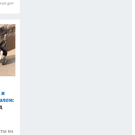
war.gov
 и
алом:
д
ты на