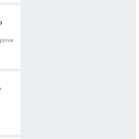
о
ирусов
е