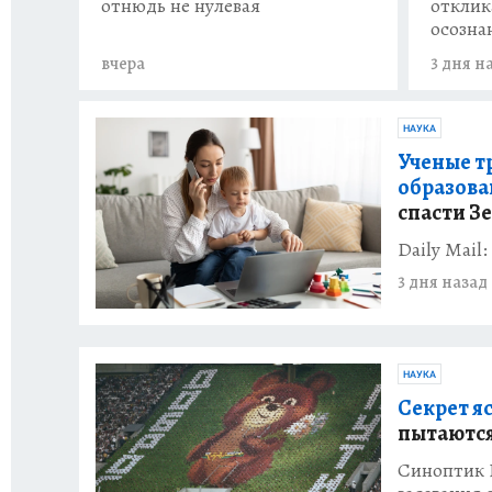
отклик
отнюдь не нулевая
осозна
вчера
3 дня н
НАУКА
Ученые т
образов
спасти З
Daily Mail
3 дня назад
НАУКА
Секрет я
пытаются
Синоптик 