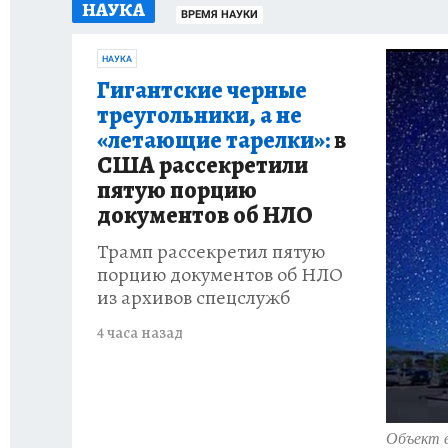
НАУКА
УКРАИНА: СВОДКА
КП В МАХ
ВАМ БУДЕ
ВРЕМЯ НАУКИ
НАУКА
ЗАПОВЕДНАЯ РОССИЯ
ПРОИСШЕСТВИЯ
Гигантские черные
треугольники, а не
«летающие тарелки»:
в
США рассекретили
пятую порцию
документов об НЛО
Трамп рассекретил пятую
порцию документов об НЛО
из архивов спецслужб
4 часа назад
Объект в