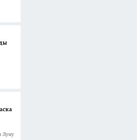
жды
аска
в Луну