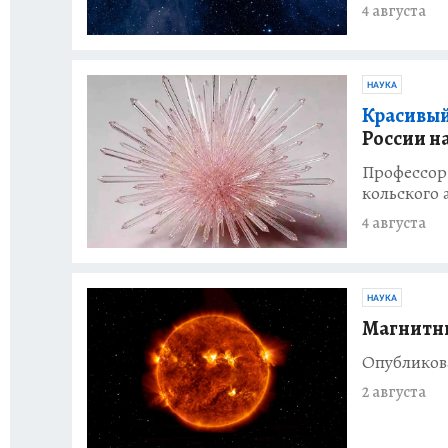
4 августа
НАУКА
Красивый
России н
Профессор
кольского
4 августа
НАУКА
Магнитные
Опубликова
2 августа