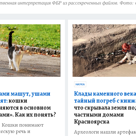
твенная интерпретация ФБР из рассекреченных файлов. Фото: 
НАУКА
ами машут, ушами
Клады каменного века
ят:
кошки
тайный погреб с кинж
няются в основном
что скрывала земля по
ами». Как их понять?
частными домами
Красноярска
: Кошки понимают
ческую речь и
Археологи нашли артефак