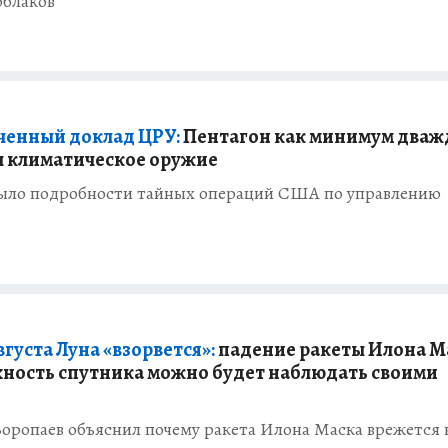
облаков
ченный доклад ЦРУ:
Пентагон как минимум два
 климатическое оружие
ыло подробности тайных операций США по управлению
вгуста Луна «взорвется»:
падение ракеты Илона М
хность спутника можно будет наблюдать своими
оропаев объяснил почему ракета Илона Маска врежется 