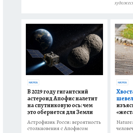
художес
НАУКА
НАУКА
Хвост
В 2029 году гигантский
шевел
астероид Апофис налетит
изъяс
на спутниковую ось: чем
«жест
это обернется для Земли
Nature
Астрофизик Росси: вероятность
челове
столкновения с Апофисом