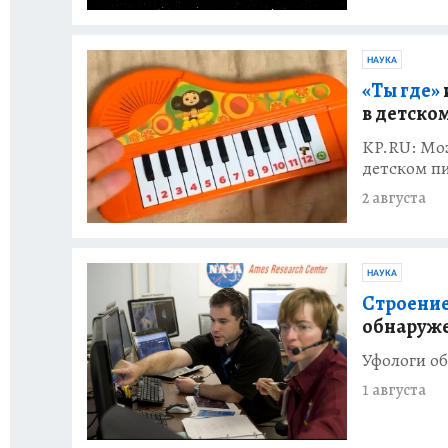
НАУКА
«Ты где»
в детско
KP.RU: Моз
детском п
2 августа
НАУКА
Строение
обнаруже
Уфологи об
1 августа