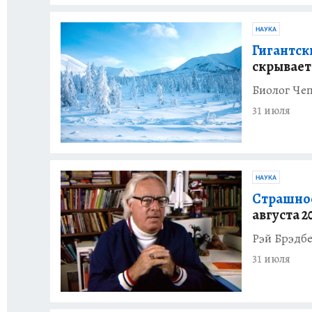
НАУКА
Гигантски
скрывает 
Биолог Чеп
31 июля
НАУКА
Страшное
августа 2
Рэй Брэдбе
31 июля