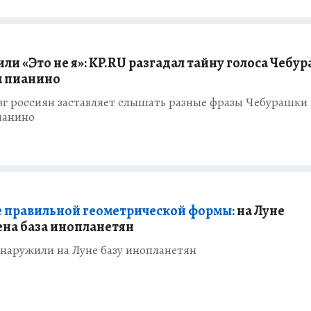
или «Это не я»: KP.RU разгадал тайну голоса Чебу
м пианино
г россиян заставляет слышать разные фразы Чебурашки 
ианино
 правильной геометрической формы:
на Луне
на база инопланетян
наружили на Луне базу инопланетян