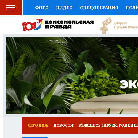
ФОТО
ВИДЕО
СПЕЦОПЕРАЦИЯ
ПОЛ
СОЦПОДДЕРЖКА
НАУКА
СПОРТ
КО
ВЫБОР ЭКСПЕРТОВ
ДОКТОР
ФИНАНС
КНИЖНАЯ ПОЛКА
ПРОГНОЗЫ НА СПОРТ
ПРЕСС-ЦЕНТР
НЕДВИЖИМОСТЬ
ТЕЛЕ
РАДИО КП
РЕКЛАМА
ТЕСТЫ
НОВОЕ 
СЕГОДНЯ:
НОВОСТИ
ВЗЯВШИСЬ ЗА РУКИ. ГОД ЕДИ