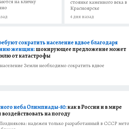
аются на кличку
стоянке каменного века в
нно
Красноярске
азад
4 дня назад
ребуют сократить население вдвое благодаря
анию женщин:
шокирующее предложение может
емлю от катастрофы
: население Земли необходимо сократить вдвое
сного неба Олимпиады-80:
как в России и в мире
 воздействовать на погоду
Позднякова: надежен только разработанный в СССР мет