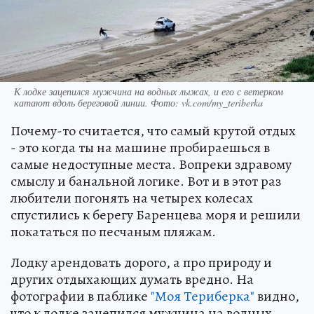
К лодке зацепился мужчина на водных лыжах, и его с ветерком
катают вдоль береговой линии. Фото: vk.com/my_teriberka
Почему-то считается, что самый крутой отдых
- это когда ты на машине пробираешься в
самые недоступные места. Вопреки здравому
смыслу и банальной логике. Вот и в этот раз
любители погонять на четырех колесах
спустились к берегу Баренцева моря и решили
покататься по песчаным пляжам.
Лодку арендовать дорого, а про природу и
других отдыхающих думать вредно. На
фотографии в паблике
"Моя Териберка"
видно,
что к лодке зацепился мужчина на водных