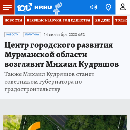
НОВОСТИ
ВЗЯВШИСЬ ЗА РУКИ. ГОД ЕДИНСТВА
Я В ДЕЛЕ
ТОЛЬКО 
14 сентября 2020 6:52
НОВОСТИ
ПОЛИТИКА
Центр городского развития
Мурманской области
возглавит Михаил Кудряшов
Также Михаил Кудряшов станет
советником губернатора по
градостроительству