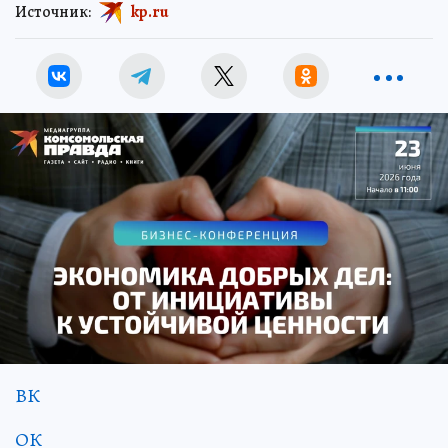
Источник:
kp.ru
ВК
ОК