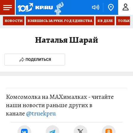
НОВОСТИ
ВЗЯВШИСЬ ЗА РУКИ. ГОД ЕДИНСТВА
Я В ДЕЛЕ
ТОЛЬКО 
Наталья Шарай
ПОДЕЛИТЬСЯ
Комсомолка на MAXималках - читайте
наши новости раньше других в
канале
@truekpru