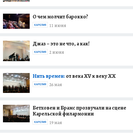
О чем молчит барокко?
11 июня
КАРЕЛИЯ
Джаз – это не что, а как!
2 июня
КАРЕЛИЯ
Нить времен:
от века XV к веку XX
26 мая
КАРЕЛИЯ
Бетховен и Брамс прозвучали на сцене
Карельской филармонии
19 мая
КАРЕЛИЯ